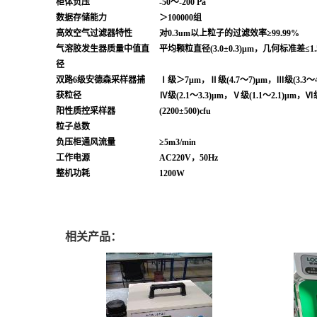
柜体负压
-50～-200
Pa
数据存储能力
＞100000组
高效空气过滤器特性
对0.3um以上粒子的过滤效率≥99.99%
气溶胶发生器质量中值直
平均颗粒直径(3.0±0.3)μm，几何标准差≤1.
径
双路6级安德森采样器捕
Ⅰ级＞7μm，Ⅱ级(4.7～7)μm，Ⅲ级(3.3～4
获粒径
Ⅳ级(2.1～3.3)μm，Ⅴ级(1.1～2.1)μm，Ⅵ级
阳性质控采样器
(2200±500)cfu
粒子总数
负压柜通风流量
≥5m3/min
工作电源
AC220V，50Hz
整机功耗
1
2
00W
相关产品：