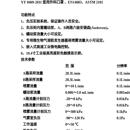
YY 0469-2011 医用外科口罩
、
EN14683、ASTM 2101
功能特点
1、负压实验系统，保证操作人员安全。
2、负压柜内置蠕动泵，A、B两路六级安德森(Andersen)。
3、蠕动泵流量大小可设定。
4、专用微生物气溶胶发生器菌夜喷雾流量大小可设定。
5、嵌入式高速工业微电脑控制。
6、10.4寸工业级高亮度彩色触摸显示屏。
技术参数
范
围
分辨率
A路采样流量
28.3L/min
0.1L/min
B路采样流量
28.3L/min
0.1L/min
喷雾流量
8～10
L/min
0.1L/min
蠕动泵流量
0.006～3.0
mL/min
0.001ml/
A路流量计前压力
-20～0
kPa
0.01kPa
B路流量计前压力
-20～0
kPa
0.01kPa
喷雾流量计前压力
0～300
kPa
0.1kPa
气雾室负压
-90～-120
Pa
0.1Pa
工作温度
0～50
℃