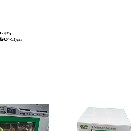
5
.7)μm，
(0.6～1.1)μm