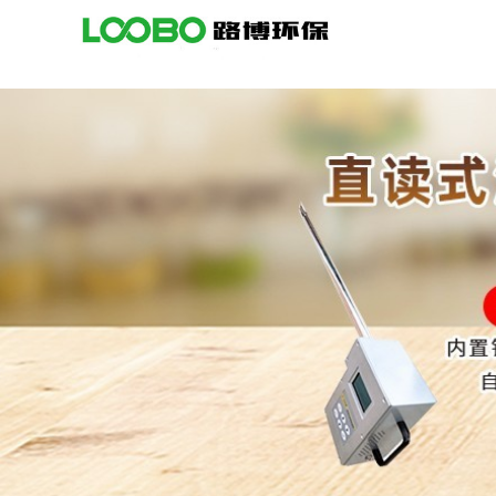
公
司
首
页
公
司
介
绍