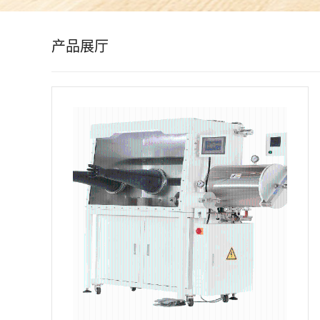
公
产品展厅
司
动
态
产
品
展
厅
证