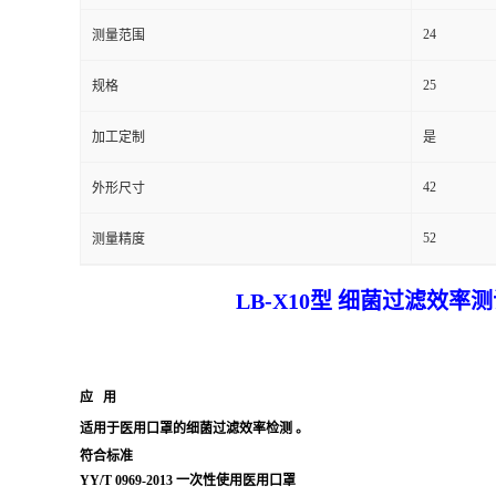
24
测量范围
留
25
规格
言
加工定制
是
42
外形尺寸
52
测量精度
LB-X10型
细菌过滤效率测试
应 用
适用于
医用口罩
的细菌过滤效率检测
。
符合
标准
YY/T 0969-2013 一次性使用医用口罩