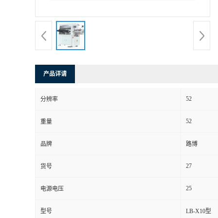
书
荣
誉
产品详请
联
52
分辨率
系
52
重量
方
品牌
路博
式
27
货号
在
25
电源电压
型号
LB-X10型
线