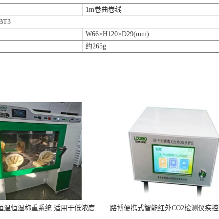
1m卷曲卷线
BT3
W66×H120×D29(mm)
约265g
0N恒温恒湿称重系统 适用于低浓度
路博便携式智能红外CO2检测仪疾