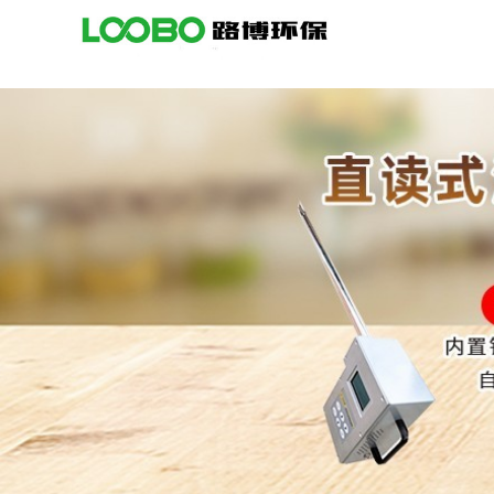
公
司
首
页
公
司
介
绍