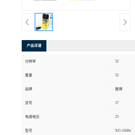
书
荣
誉
产品详请
联
52
分辨率
系
52
重量
方
品牌
路博
式
37
货号
在
25
电源电压
XO-326IIs
型号
线