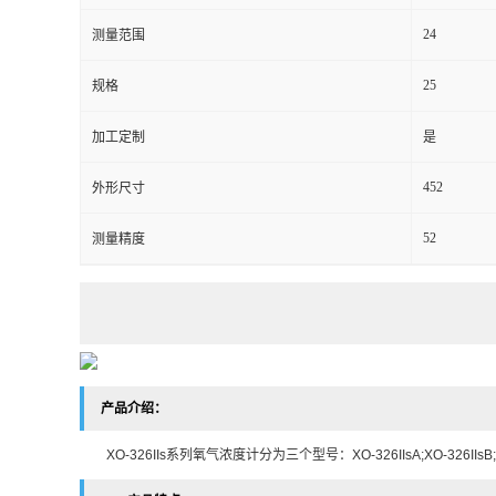
24
测量范围
留
25
规格
言
加工定制
是
452
外形尺寸
52
测量精度
产品介绍：
XO-326IIs系列氧气浓度计分为三个型号：XO-326IIsA;XO-326IIsB;