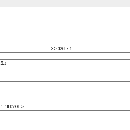
XO-326IIsB
散型)
：18.0VOL%