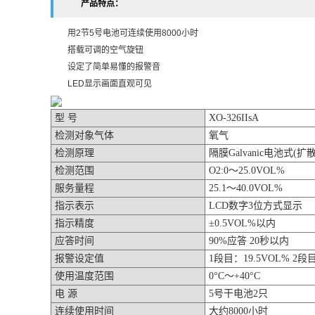
产品特点：
用2节5号电池可连续使用8000小时
搭载可调的空气旋钮
设定了简单易懂的报警音
LED显示画面直观可见
型 号
XO-326IIsA
检测对象气体
氧气
检测原理
隔膜Galvanic电池式(扩
检测范围
O2:0～25.0VOL%
服务量程
25.1～40.0VOL%
指示表示
LCD数字3位方式显示
指示精度
±0.5VOL%以内
应答时间
90%应答 20秒以内
报警设定值
1段目：19.5VOL% 2段目
使用温度范围
0°C～+40°C
电 源
5号干电池2只
连续使用时间
大约8000小时