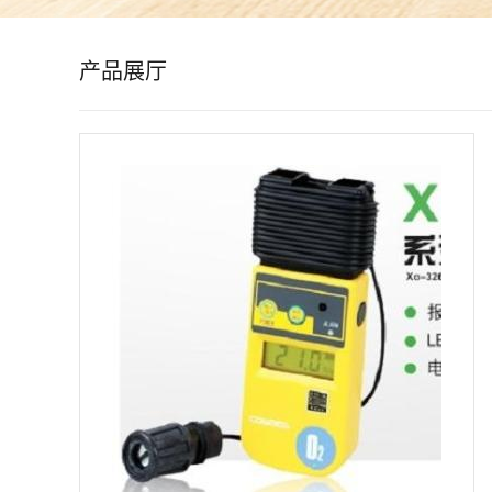
公
产品展厅
司
动
态
产
品
展
厅
证