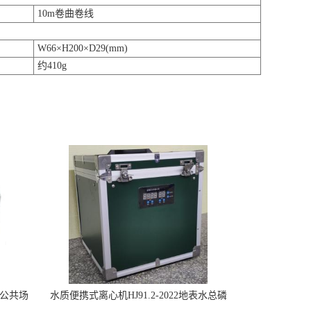
10m卷曲卷线
W66×H200×D29(mm)
约410g
控公共场
水质便携式离心机HJ91.2-2022地表水总磷