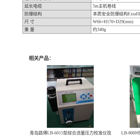
延长电缆
5m主机卷线
防爆结构
本质安全防爆结构ExiaII
尺 寸
W66×H170×D29(mm)
重 量
约340g
相关产品：
青岛路博LB-6015型综合流量压力校准仪现
LB-80