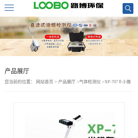
公
司
首
页
产品展厅
您当前的位置：
网站首页
>
产品展厅
>
气体检测仪
>
XP-707Ⅱ小推
公
车式可燃监测仪
司
介
绍