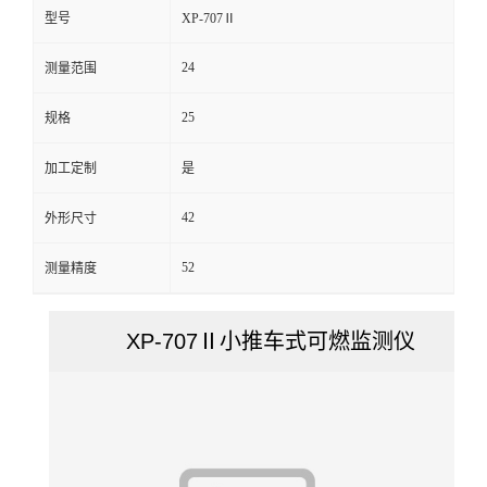
型号
XP-707Ⅱ
留
24
测量范围
言
25
规格
加工定制
是
42
外形尺寸
52
测量精度
XP-707Ⅱ小推车式可燃监测仪