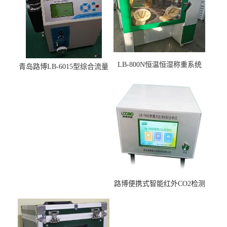
LB-800N恒温恒湿称重系统
青岛路博LB-6015型综合流量
适用于低浓度烟尘采样滤膜
压力校准仪现货
烘干后使用
路博便携式智能红外CO2检测
仪疾控公共场所LB-7402