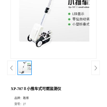
公
司
动
态
产
品
展
XP-707Ⅱ小推车式可燃监测仪
厅
品牌：
路博
证
货号：
27