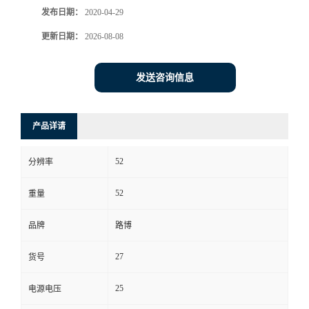
发布日期：
2020-04-29
书
更新日期：
2026-08-08
荣
发送咨询信息
誉
产品详请
联
52
系
分辨率
52
重量
方
品牌
路博
式
27
货号
在
25
电源电压
线