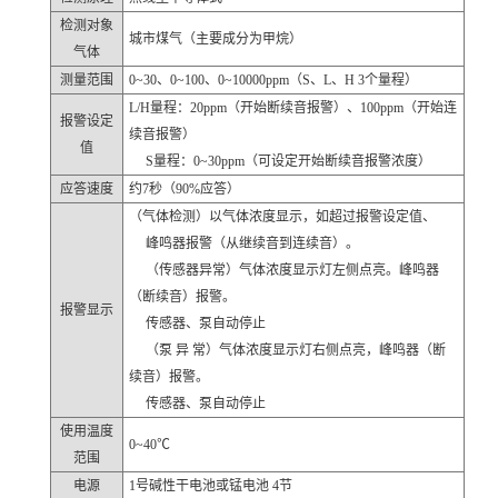
检测对象
城市煤气（主要成分为甲烷）
气体
测量范围
0~30、0~100、0~10000ppm（S、L、H 3个量程）
L/H量程：20ppm（开始断续音报警）、100ppm（开始连
报警设定
续音报警）
值
S量程：0~30ppm（可设定开始断续音报警浓度）
应答速度
约7秒（90%应答）
（气体检测）以气体浓度显示，如超过报警设定值、
峰鸣器报警（从继续音到连续音）。
（传感器异常）气体浓度显示灯左侧点亮。峰鸣器
（断续音）报警。
报警显示
传感器、泵自动停止
（泵 异 常）气体浓度显示灯右侧点亮，峰鸣器（断
续音）报警。
传感器、泵自动停止
使用温度
0~40℃
范围
电源
1号碱性干电池或锰电池 4节