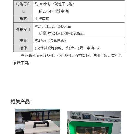
电池寿命
约180小时（碱性干电池）
※
约20小时（锰电池）
形状
手推车式
W245×H1125×D435mm
外形尺寸
折叠时W245×H790×D280mm
重量
约4.9kg（包含电池）
附件
1次性过滤片10枚、垫1片、1号干电池4节
※ 根据不同环境条件、使用条件、保存期限、电池厂家，有时会
有所不同。
相关产品：