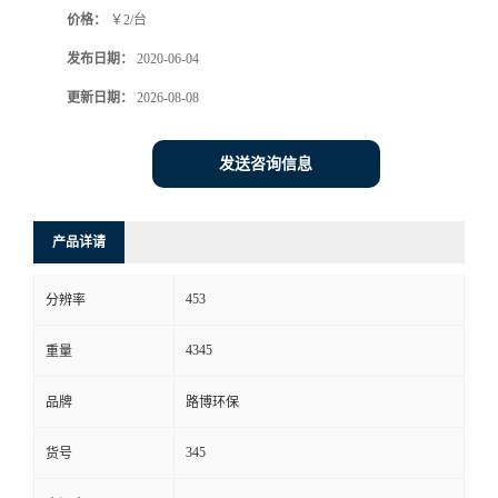
价格：
￥2/台
书
发布日期：
2020-06-04
荣
更新日期：
2026-08-08
誉
发送咨询信息
联
产品详请
系
453
分辨率
方
4345
重量
式
品牌
路博环保
在
345
货号
线