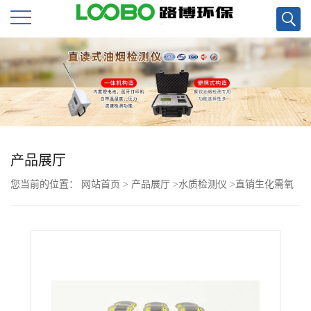
公
司
首
页
产品展厅
您当前的位置：
网站首页
>
产品展厅
>
水质检测仪
>
直销生化需氧
公
量BOD测定仪
司
介
绍