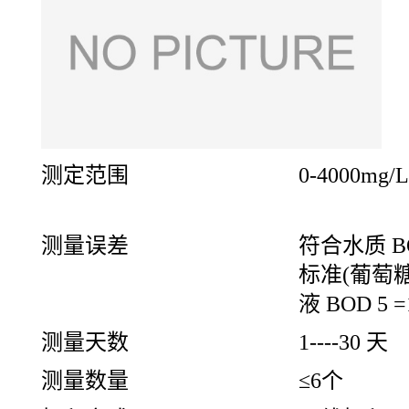
测定范围
0-4000mg/L
测量误差
符合水质 B
标准(葡萄
液 BOD
5
=
测量天数
1----30 天
测量数量
≤6个