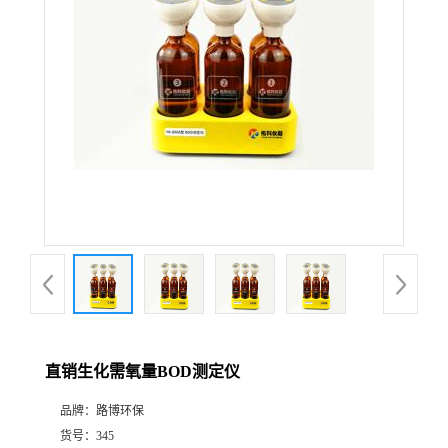
公
司
动
态
产
品
展
直销生化需氧量BOD测定仪
厅
品牌：
路博环保
证
货号：
345