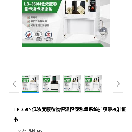
公
司
动
态
产
品
展
LB-350N低浓度颗粒物恒温恒湿称量系统扩项带校准证
厅
书
证
品牌：
路博环保