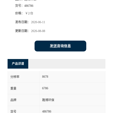
货号：
486786
书
价格：
￥2/台
荣
发布日期：
2020-06-11
更新日期：
2026-08-08
誉
发送咨询信息
联
系
产品详请
方
8678
分辨率
式
6786
重量
在
品牌
路博环保
线
486786
货号