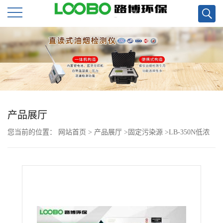
公
司
首
页
产品展厅
您当前的位置：
网站首页
>
产品展厅
>
固定污染源
>
LB-350N低浓
公
度颗粒物恒温恒湿称量系统扩项带校准证书
司
介
绍