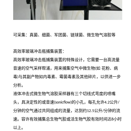
可采集：真菌、细菌、军团菌、链球菌、微生物气溶胶等
高效率玻璃冲击瓶捕集装置
：
高效率玻璃冲击瓶捕集装置的特殊设计，它需要一台高流量
音速的空气采样帮浦，用来捕集空气中微生物
如 花粉、病
(
毒
与其副产物如内毒素、霉菌毒素及其他碎片，以供进一步
)
分析。
液体冲击式微生物气溶胶采样器有三个切线式弯度的喷嘴
头，具决定性的或音速
的小孔，每孔允许
公升
(sonicflow)
4.2
/
分钟的空气通过共同组成的流量，达到约
公升
分钟的流
12.5
/
速。容许有效捕集总生物气胶或活生物气胶有效时间达
小时
8
以上。