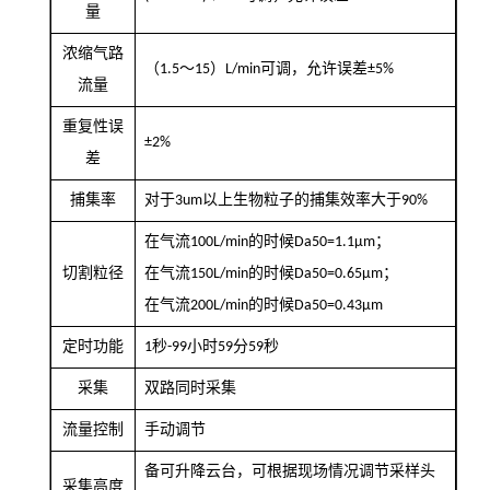
量
浓缩气路
～
）
可调，允许误差
（
1.5
15
L/min
±5%
流量
重复性误
±2%
差
以上生物粒子的捕集效率大于
捕集率
对于
3um
90%
的时候
；
在气流
100L/min
Da50=1.1μm
的时候
；
切割粒径
在气流
150L/min
Da50=0.65μm
的时候
在气流
200L/min
Da50=0.43μm
秒
小时
分
秒
定时功能
1
-99
59
59
采集
双路同时采集
流量控制
手动调节
备可升降云台，可根据现场情况调节采样头
采集高度