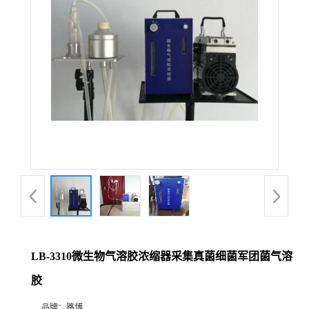
公
司
动
态
产
品
展
LB-3310微生物气溶胶浓缩器采集真菌细菌军团菌气溶
厅
胶
证
品牌：
路博