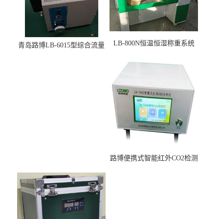
LB-800N恒温恒湿称重系统
青岛路博LB-6015型综合流量
适用于低浓度烟尘采样滤膜
压力校准仪现货
烘干后使用
路博便携式智能红外CO2检测
仪疾控公共场所LB-7402