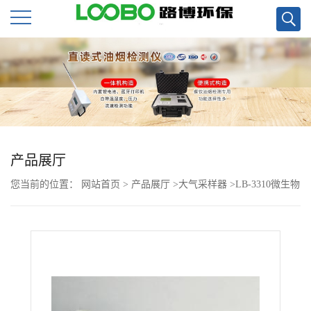
公
司
首
页
产品展厅
您当前的位置：
网站首页
>
产品展厅
>
大气采样器
>
LB-3310微生物
公
气溶胶浓缩器采集真菌细菌军团菌气溶胶
司
介
绍