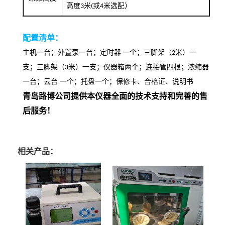
米
或
米选配）
高度
3
(
4
配置清单：
主机一台；外置泵一台；定时器
一个；三脚架（
米）一
2
支；三脚架（
米）一支；仪器箱两个；连接管四根；浓缩器
3
一台；云台 一个；托盘一个；保修卡、合格证、说明书
青岛路博公司提供本仪器全面的技术支持和完善的售
后服务！
相关产品：