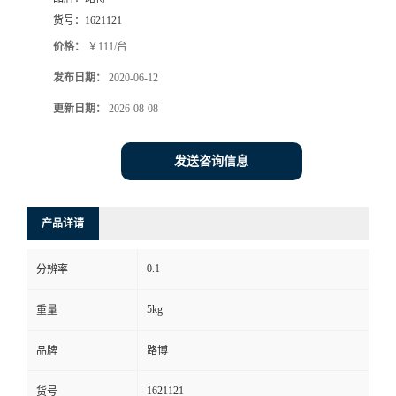
货号：
1621121
书
价格：
￥111/台
荣
发布日期：
2020-06-12
更新日期：
2026-08-08
誉
发送咨询信息
联
系
产品详请
方
0.1
分辨率
式
5kg
重量
在
品牌
路博
线
1621121
货号