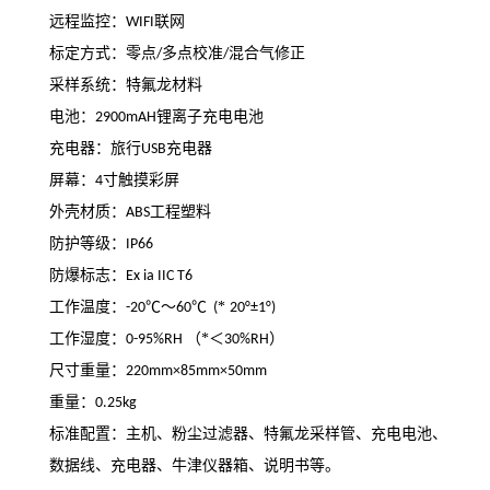
远程监控：
联网
WIFI
标定方式：零点
多点校准
混合气修正
/
/
采样系统：特氟龙材料
电池：
锂离子充电电池
2900mAH
充电器
：
旅行
充电器
USB
屏幕：
寸触摸彩屏
4
外壳材质：
工程塑料
ABS
防护等级：
IP66
防爆标志：
Ex ia IIC T6
工作温度：
～
*
-20℃
60℃ (
20°±1°)
工作湿度：
（*＜
）
0-95%RH
30%RH
尺寸重量：
220mm×85mm×50mm
重量：
0.25kg
标准配置：主机、粉尘过滤器、特氟龙采样管、充电电池、
数据线、充电器、牛津仪器箱、说明书等
。