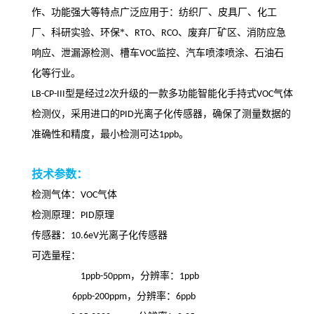
作、功能强大等特点广泛应用于：纺织厂、皮具厂、化工
厂、科研实验、环保*、
、
、废弃厂矿区、消防应急
RTO
RCO
响应、泄漏源检测、槽车
监控、汽车喷漆喷涂、石油石
VOC
化等行业。
型是经过
次升级的一款多功能智能化手持式
气体
LB-CP-III
2
VOC
检测仪，采用进口的
光离子化传感器，确保了测量数据的
PID
准确性和精度，最小检测可达
。
1ppb
技术参数：
检测气体：
气体
VOC
检测原理：
原理
PID
传感器：
光离子化传感器
10.6eV
可选量程：
，
分辨率：
1ppb-50ppm
1ppb
，
分辨率：
6ppb-200ppm
6ppb