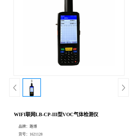
公
司
动
态
产
品
展
WIFI联网LB-CP-III型VOC气体检测仪
厅
品牌：
路博
证
货号：
1621128