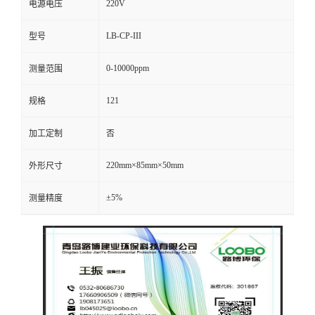
220V
电源电压
留
LB-CP-III
型号
言
0-10000ppm
测量范围
121
规格
加工定制
否
220mm×85mm×50mm
外形尺寸
±5%
测量精度