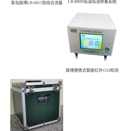
LB-800N恒温恒湿称重系统
青岛路博LB-6015型综合流量
适用于低浓度烟尘采样滤膜
压力校准仪现货
烘干后使用
路博便携式智能红外CO2检测
仪疾控公共场所LB-7402