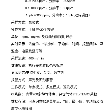
，
分辨率：
0.05-2000ppm
0.05ppm
，
分辨率：
0.1-10000ppm
0.1ppm
，
分辨率：
双传感器）
1ppb-20000ppm
1ppb (
采样方式：泵吸式
操作方式：手触屏
个按键
/20
单位：
、
及双曲线图同时显示
ppm
mg/m3
实时显示：浓度值、*最小值、平均值、时间、报警阀值、温
湿度、电量及蓝牙等
采样流速：
400ml/min
健康报警：执行美国
标准
STEL/TWL
显示语言
支持中文、英文、数字等
:
报警方式：声光及图形报警
工作模式：单点模式、多点模式、巡测模式
系数： 内置
多种气体库，包含气体
系数
CF
700
STEL/TEA/CF
数据存储：可查询数据测量地点、*值、最小值、平均值及浓
度变化曲线图