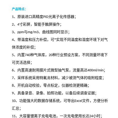
产品特点：
、原装进口高精度
光离子化传感器；
1
PID
、
寸彩屏，智能手触屏操作；
2
4
、
与
、曲线图同时显示；
3
ppm
mg/m3
、带温度和压力补偿，可*实现不同温度和湿度环境下对气
4
体浓度的补偿
；
、内置
种气体库，
种行业预设方案，不同测量环境下
5
740
20
可灵活选择
；
、内置高速耐用膜片式微型抽气泵，流量高达
；
6
400ml/min
、采样系统采用特氟龙材料，减少被测气体的吸附程度；
7
、开机自动校验，零点标定，仪器检测更精确
；
8
、具备录音、录像、拍照功能，以备后续调查证据
；
9
、功能强大的数据存储系统，可导出
文件，方便分析
10
Excel
汇总
；
、大容量锂离子充电电池，一次充电使用长达
小时
；
11
24