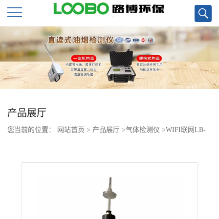
公
司
首
页
产品展厅
您当前的位置：
网站首页
>
产品展厅
>
气体检测仪
>
WIFI联网LB-
公
CP-III型VOC气体检测仪
司
介
绍