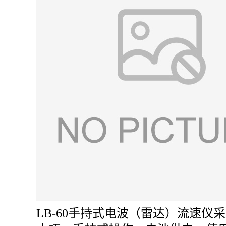
LB-60
手持式电波（雷达）流速仪
采