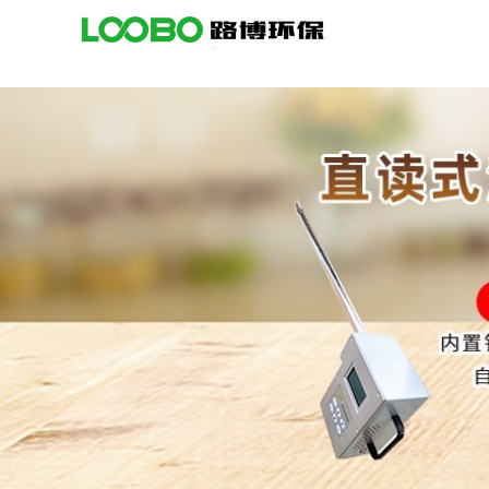
公
司
首
页
公
司
介
绍