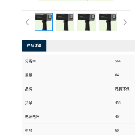
书
荣
誉
产品详请
联
564
分辨率
系
64
重量
方
品牌
路博环保
式
456
货号
在
464
电源电压
60
型号
线