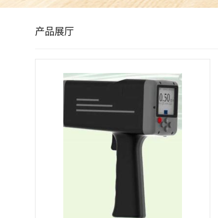
公
产品展厅
司
动
态
产
品
展
厅
证