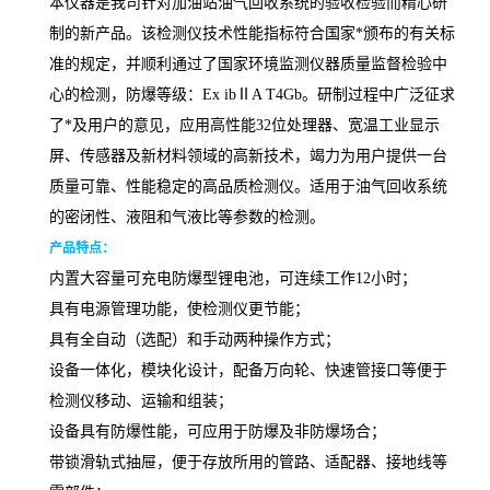
本仪器是我司针对加油站油气回收系统的验收检验而精心研
制的新产品。该检测仪技术性能指标符合国家*颁布的有关标
准的规定，并顺利通过了国家环境监测仪器质量监督检验中
心的检测，防爆等级：
Ex ib
Ⅱ
A T4Gb
。研制过程中广泛征求
了*及用户的意见，应用高性能
32
位处理器、宽温工业显示
屏、传感器及新材料领域的高新技术，竭力为用户提供一台
质量可靠、性能稳定的高品质检测仪。适用于油气回收系统
的密闭性、液阻和气液比等参数的检测。
产品特点
：
内置大容量可充电防爆型锂电池，可连续工作12小时；
具有电源管理功能，使检测仪更节能；
具有全自动（选配）和手动两种操作方式；
设备一体化，模块化设计，配备万向轮、快速管接口等便于
检测仪移动、运输和组装；
设备具有防爆性能，可应用于防爆及非防爆场合；
带锁滑轨式抽屉，便于存放所用的管路、适配器、接地线等