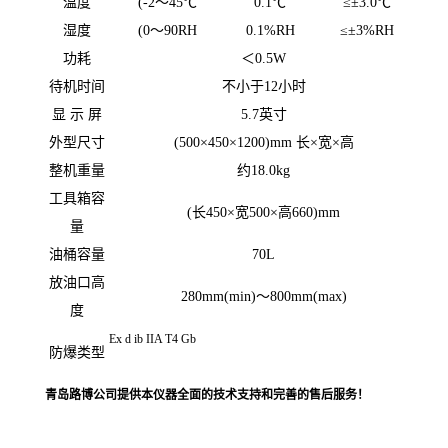
温度
(-2～
45
℃
0.1℃
≤±
3.0
℃
湿度
(0～
90RH
0.1%RH
≤±
3%RH
功耗
＜
0.5W
待机时间
不小于
12
小时
显 示 屏
5.7英寸
外型尺寸
(500×
450
×
1200)mm
长×宽×高
整机重量
约
18.0kg
工具箱容
(长
450
×宽
500
×高
660)mm
量
油桶容量
70L
放油口高
280mm(min)～
800mm(max)
度
Ex d ib IIA T4 Gb
防爆类型
青岛路博公司提供本仪器全面的技术支持和完善的售后服务！