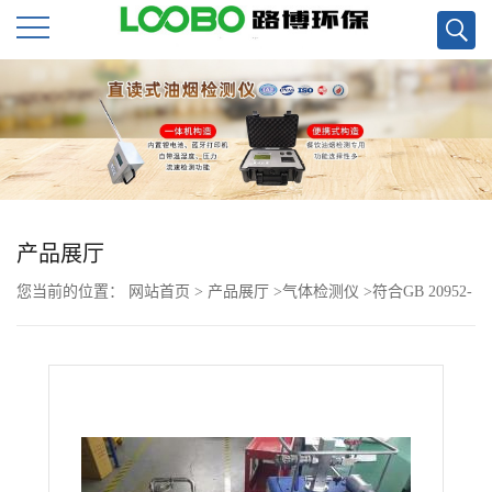
公
司
首
页
产品展厅
您当前的位置：
网站首页
>
产品展厅
>
气体检测仪
>
符合GB 20952-
公
2020汽油运输大气污染物排放标准LB-7035油气回收多参数检测仪
司
介
绍