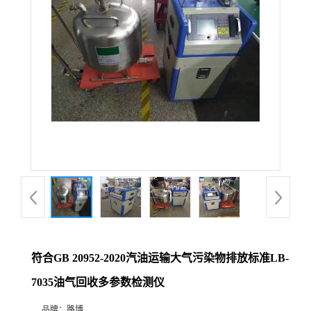
公
司
动
态
产
品
展
符合GB 20952-2020汽油运输大气污染物排放标准LB-
厅
7035油气回收多参数检测仪
证
品牌：
路博