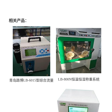
相关产品：
LB-800N恒温恒湿称重系统
青岛路博LB-6015型综合流量
适用于低浓度烟尘采样滤膜
压力校准仪现货
烘干后使用