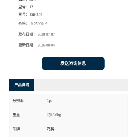
型号：
121
书
货号：
1564152
价格：
￥25000/台
荣
发布日期：
2020-07-07
誉
更新日期：
2026-08-04
联
发送咨询信息
系
产品详请
方
1pa
分辨率
式
重量
约18.0kg
在
品牌
路博
线