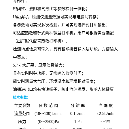
零部件；
密闭性、液阻和气液比等参数检测一体化；
U盘读写，检测仪测量数据可实现与电脑间转存；
各参数均可实现多次检测，并可实现选择式打印输出；
可适应热敏和针式两种微型打印机，用户可根据需要选配
（出厂默认配置热敏打印机）；
检测地点信息可输入，具有智能拼音输入法功能，方便输入
中英文；
5.7寸大屏幕，显示信息量大；
具有实时时钟功能，无需输入检测时间；
能实时测量大气压、环境温度和环境相对湿度；
油桶进出口均有快速帽子，防止汽油挥发，影响人体健康。
技术参数
：
主要参数
参 数 范 围
分 辨 率
准 确 度
流量范围
(10～
130)L/min
0.1L/min
≤
2.5L/min
压力
(0～
2500)Pa
1 Pa
≤±
1%