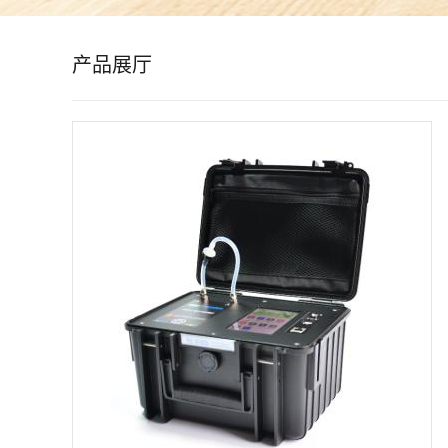
公
产品展厅
司
动
态
产
品
展
厅
证