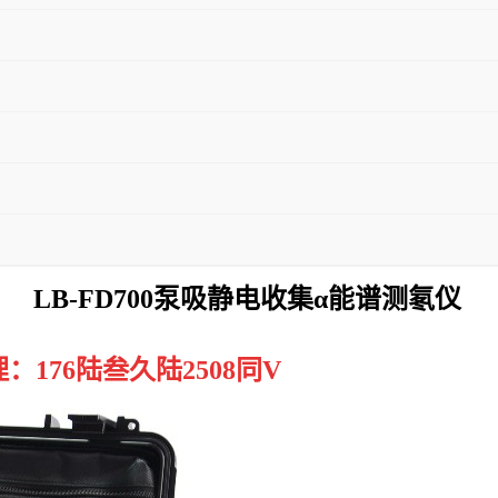
LB-FD700泵吸静电收集α能谱测氡仪
176陆叁久陆2508同V