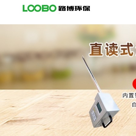
公
司
首
页
公
司
介
绍