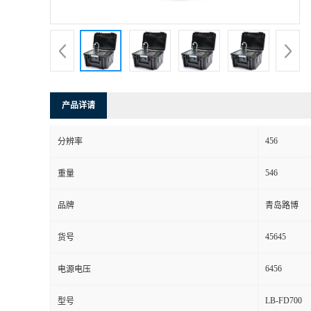
书
荣
誉
产品详请
联
456
分辨率
系
546
重量
方
品牌
青岛路博
式
45645
货号
在
6456
电源电压
LB-FD700
型号
线