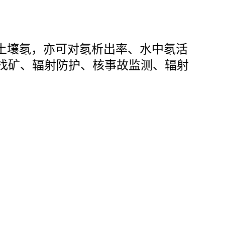
、土壤氡，亦可对氡析出率、水中氡活
找矿、辐射防护、核事故监测、辐射