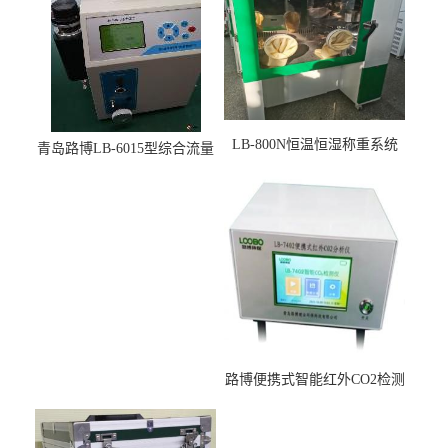
LB-800N恒温恒湿称重系统
青岛路博LB-6015型综合流量
适用于低浓度烟尘采样滤膜
压力校准仪现货
烘干后使用
路博便携式智能红外CO2检测
仪疾控公共场所LB-7402