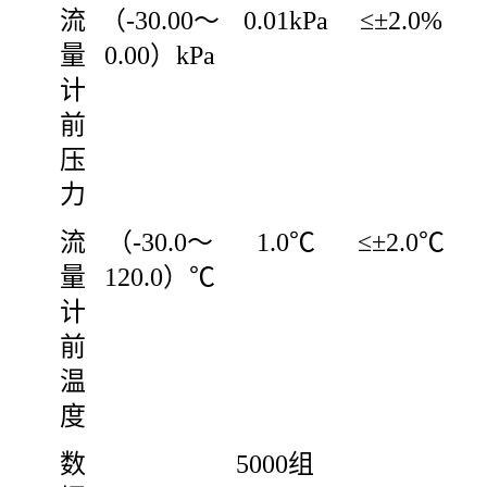
流
（-30.00～
0.01kPa
≤±2.0%
量
0.00）kPa
计
前
压
力
流
（-30.0～
1.0℃
≤±2.0℃
量
120.0）℃
计
前
温
度
数
5000组