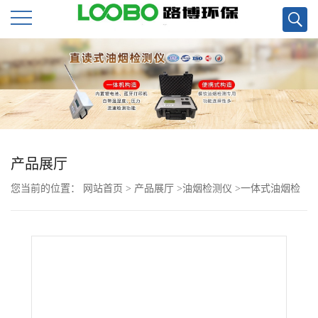
公
司
首
页
产品展厅
您当前的位置：
网站首页
>
产品展厅
>
油烟检测仪
>
一体式油烟检
公
测仪直销青岛路博
司
介
绍