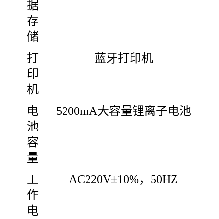
据
存
储
打
蓝牙打印机
印
机
电
5200mA大容量锂离子电池
池
容
量
工
AC220V±10%，50HZ
作
电