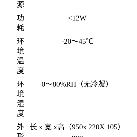
源
功
<12W
耗
环
-20～45℃
境
温
度
环
0～80%RH（无冷凝）
境
湿
度
外
长 x 宽 x高（950x 220X 105）
形
mm