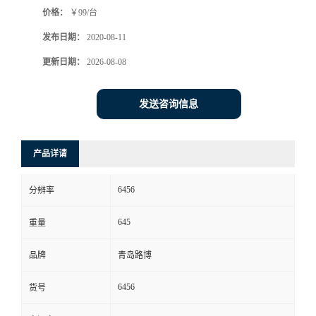
价格：
￥99/台
书
发布日期：
2020-08-11
荣
更新日期：
2026-08-08
誉
发送咨询信息
联
产品详请
系
6456
分辨率
方
645
重量
式
品牌
青岛路博
在
6456
货号
线