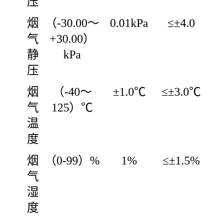
压
烟
（-30.00～
0.01kPa
≤±4.0
气
+30.00）
静
kPa
压
烟
（-40～
±1.0℃
≤±3.0℃
气
125）℃
温
度
烟
（0-99）%
1%
≤±1.5%
气
湿
度