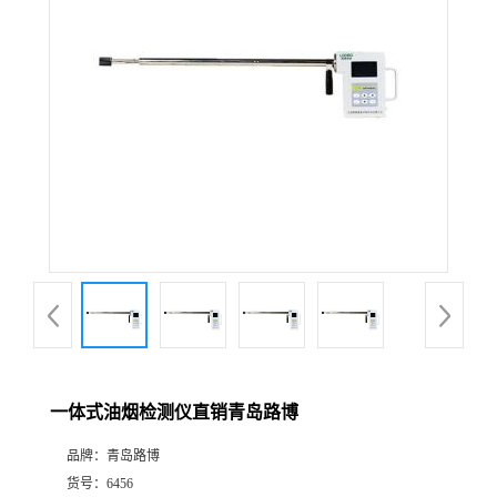
公
司
动
态
产
品
展
一体式油烟检测仪直销青岛路博
厅
品牌：
青岛路博
证
货号：
6456