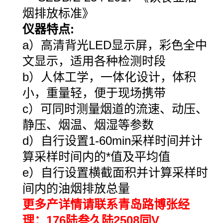
烟排放标准》
仪器特点
:
a）
高清背光
LED
显示屏，彩色全中
文显示，适用各种检测时段
b）人体工学，一体化设计，体积
小，重量轻，便于现场携带
c）可同时测量烟道的流速、动压、
静压、烟温、烟湿等参数
d）
自行设置
1-60min
采样时间并计
算采样时间内的*值及平均值
e）自行设置横截面积并计算采样时
间内的油烟排放总量
更多产详情请联系青岛路博张经
理：176陆叁久陆2508同V