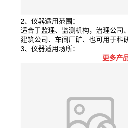
2
、仪器适用范围：
适合于监理、监测机构，治理公司
建筑公司、车间厂矿、也可用于科
3
、仪器适用场所：
更多产品