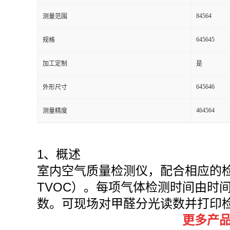
84564
测量范围
留
645645
规格
言
加工定制
是
645646
外形尺寸
464564
测量精度
1
、概述
室内空气质量检测仪，配合相应的
TVOC
）。每项气体检测时间由时
数。可现场对甲醛分光读数并打印
更多产品