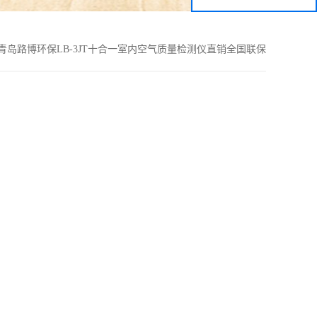
青岛路博环保LB-3JT十合一室内空气质量检测仪直销全国联保