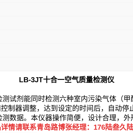
LB-3JT十合一空气质量检测仪
检测试剂能同时检测六种室内污染气体（甲
间控制器调整，达到设定的时间后，自动停
检测数据。本仪器操作简便，设计合理，外
详情请联系青岛路博张经理：176陆叁久陆2