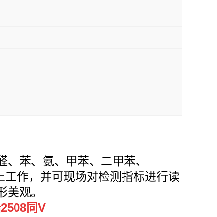
醛、苯、氨、甲苯、二甲苯、
止工作，并可现场对检测指标进行读
形美观。
508同V