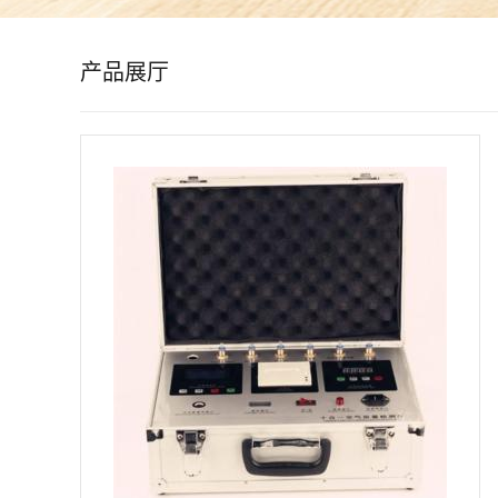
公
产品展厅
司
动
态
产
品
展
厅
证