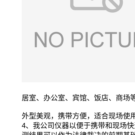
居室、办公室、宾馆、饭店、商场
外型美观，携带方便，适合现场使
4
、我公司仪器以便于携带和现场快