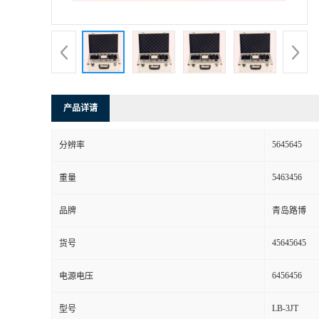
书
荣
誉
产品详请
联
5645645
分辨率
系
5463456
重量
方
品牌
青岛路博
式
45645645
货号
在
6456456
电源电压
LB-3JT
型号
线