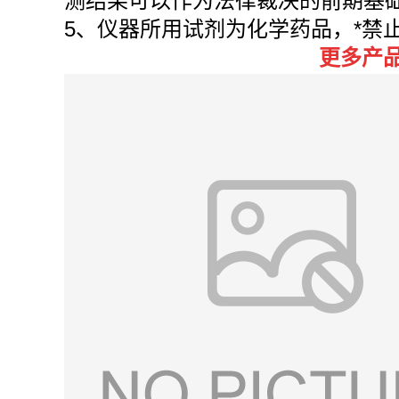
测结果可以作为法律裁决的前期基
5
、仪器所用试剂为化学药品，*禁
更多产品