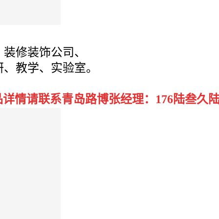
、装修装饰公司、
研、教学、实验室。
详情请联系青岛路博张经理：176陆叁久陆2