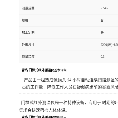
27-45
测量范围
留
规格
台
言
加工定制
是
外形尺寸
2200(高)×82
0.3
测量精度
青岛 门框式红外测温仪
基本介绍
产品由一组热成像镜头
小时自动连续扫描测温
24
员的工作量，降低工作人员在疑似病患前的暴露风
门框式红外测温仪是一种特种设备，专用于 时期的
集场合快速筛检人体体温。
青岛 门框式红外测温仪
性能特点