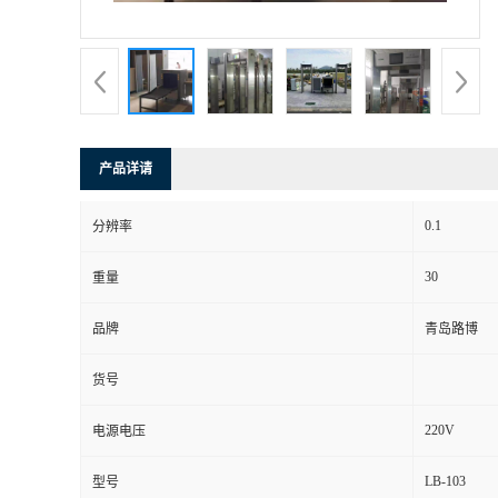
书
荣
誉
产品详请
联
0.1
分辨率
系
30
重量
方
品牌
青岛路博
式
货号
在
220V
电源电压
LB-103
型号
线