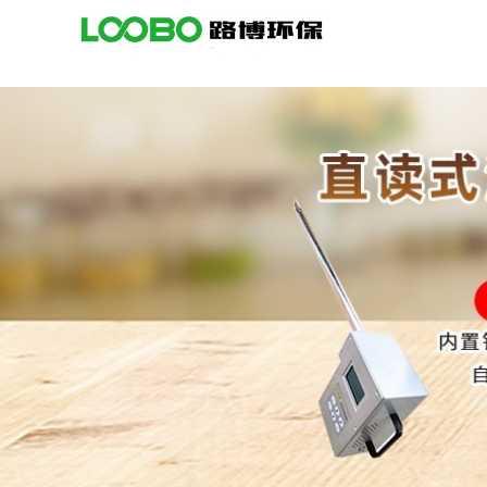
公
司
首
页
公
司
介
绍