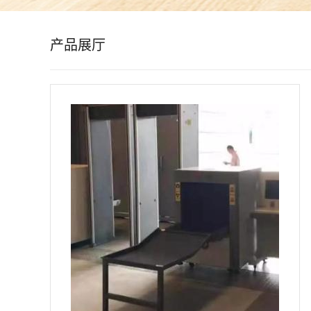
公
产品展厅
司
动
态
产
品
展
厅
证