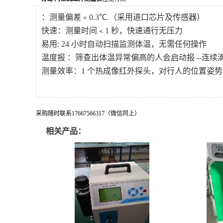
：测量偏差﹤
0.3℃.（采用进口芯片及传感器）
快速：测量时间﹤
1
秒，快速通行无压力
易用
: 24
小时自动扫描监测体温，无需任何操作
温度报 ：筛查出体温异常偏高的人会启动报
--连
测量效率：
1
个热成像红外探头，对行人的位置姿势
采购随时联系17667566317（微信同上）
相关产品：