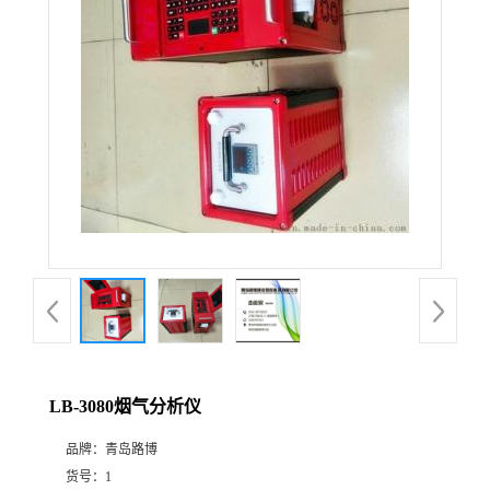
公
司
动
态
产
品
展
LB-3080烟气分析仪
厅
品牌：
青岛路博
证
货号：
1