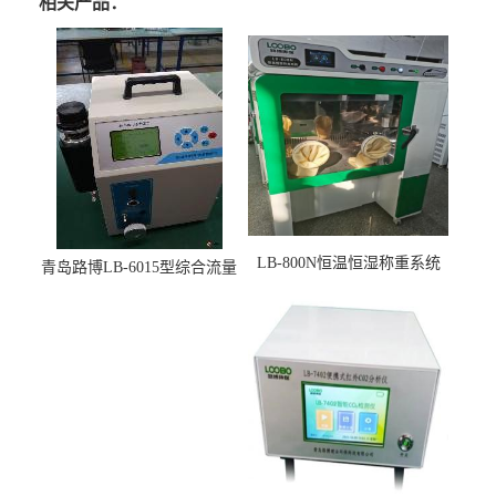
相关产品：
LB-800N恒温恒湿称重系统
青岛路博LB-6015型综合流量
适用于低浓度烟尘采样滤膜
压力校准仪现货
烘干后使用