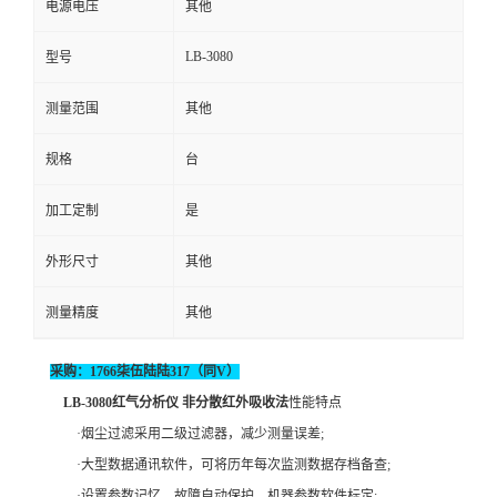
电源电压
其他
留
LB-3080
型号
言
测量范围
其他
规格
台
加工定制
是
外形尺寸
其他
测量精度
其他
采购：1766柒伍陆陆317（同V）
LB-3080红气分析仪 非分散红外吸收法
性能特点
·烟尘过滤采用二级过滤器，减少测量误差;
·大型数据通讯软件，可将历年每次监测数据存档备查;
·设置参数记忆，故障自动保护，机器参数软件标定;