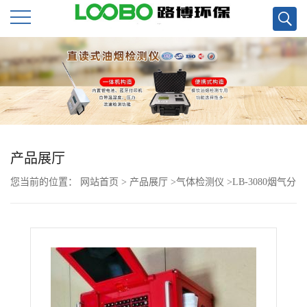
公
司
首
页
产品展厅
您当前的位置：
网站首页
>
产品展厅
>
气体检测仪
>
LB-3080烟气分
公
析仪
司
介
绍