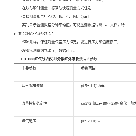
·在线与瞬时测量、标准与快速测量方式任选;
·直接测量烟气中的02、Ts、Pt、 Pd、Qsnd;
·实时显示监测数据分钟平均值，可将监测数据导出Excel文档，特
别适合CEMS的验收标定;
·恒流采样，保证测量气室压力恒定，能进行压力和温度修正;
·冷凝法测量烟气湿度，数据可靠。
LB-3080红气分析仪 非分散红外吸收法
技术参数
主要参数
参数范围
烟气采样流量
(0.5～1.5)L/min
流量控制稳定性
≤±2%(电压在180～250V变化，阻力
烟气动压
(0～2000)Pa