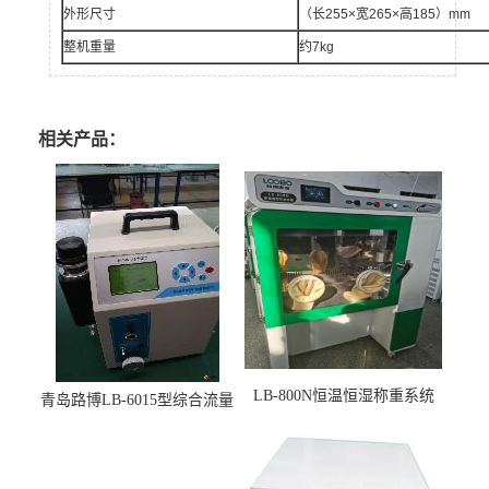
外形尺寸
（长255×宽265×高185）mm
整机重量
约7kg
相关产品：
LB-800N恒温恒湿称重系统
青岛路博LB-6015型综合流量
适用于低浓度烟尘采样滤膜
压力校准仪现货
烘干后使用