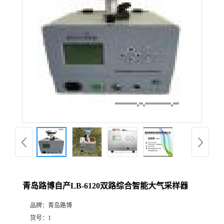
公
司
动
态
产
品
展
青岛路博自产LB-6120双路综合智能大气采样器
厅
品牌：
青岛路博
证
货号：
1