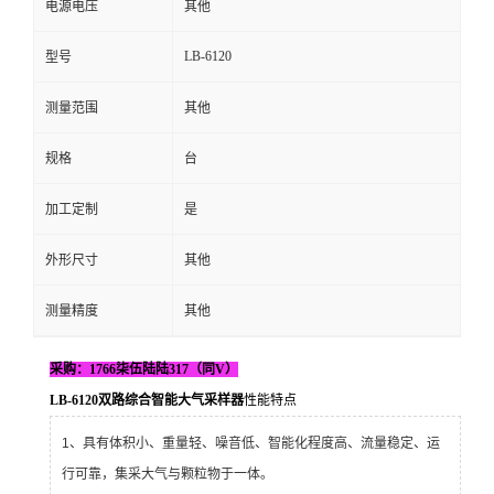
电源电压
其他
留
LB-6120
型号
言
测量范围
其他
规格
台
加工定制
是
外形尺寸
其他
测量精度
其他
采购：1766柒伍陆陆317（同V）
LB-6120双路综合智能大气采样器
性能特点
1、具有体积小、重量轻、噪音低、智能化程度高、流量稳定、运
行可靠，集采大气与颗粒物于一体。