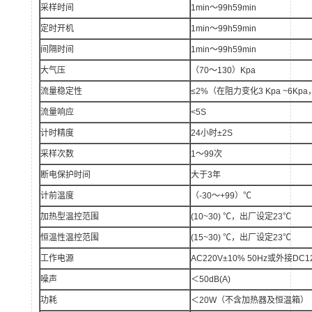
采样时间
1min～99h59min
定时开机
1min～99h59min
间隔时间
1min～99h59min
大气压
（70～130）Kpa
流量稳定性
≤2%（在阻力变化3 Kpa ~6Kp
流量响应
<5S
计时精度
24小时±2S
采样次数
1～99次
断电保护时间
大于3年
计前温度
（-30～+99）℃
加热型温控范围
(10~30) ℃，出厂设定23℃
恒温性温控范围
(15~30) ℃，出厂设定23℃
工作电源
AC220V±10% 50Hz或外接DC12
噪声
＜50dB(A)
功耗
＜20W（不含加热器及恒温箱）