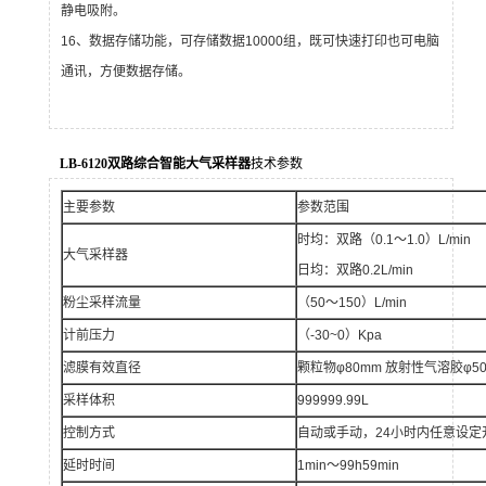
静电吸附。
16、数据存储功能，可存储数据10000组，既可快速打印也可电脑
通讯，方便数据存储。
LB-6120双路综合智能大气采样器
技术参数
主要参数
参数范围
时均：双路（0.1～1.0）L/min
大气采样器
日均：双路0.2L/min
粉尘采样流量
（50～150）L/min
计前压力
（-30~0）Kpa
滤膜有效直径
颗粒物φ80mm 放射性气溶胶φ5
采样体积
999999.99L
控制方式
自动或手动，24小时内任意设定
延时时间
1min～99h59min