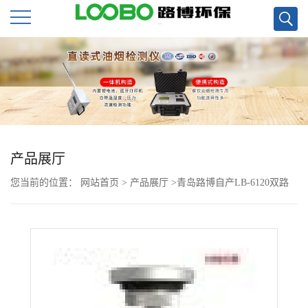
公
司
首
页
产品展厅
您当前的位置：
网站首页
>
产品展厅
>
青岛路博自产LB-6120双路
公
综合智能大气采样器
司
介
绍