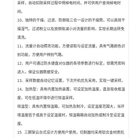
采样，自动扣除采样过程中得掉电时间，并可供用户查询掉电时
间。
10、独特的干燥、过滤、防倒吸三合一设计的干燥筒，可以高效干
燥湿气、过滤粉尘以及放倒吸减小对流量的影响，实现长期运转免
清洗。
11、流量计自动照亮功能，方便读取与设定流量，具有气路颜色识
别功能，方便用户辨别气路。
12、用户可通过防水键盘对仪器的各项参数进行标定，但需凭密码
进入，保证仪器数据安全。
13、采样数据自动记忆设置，下次开机优先采用，实现一键采样。
14、加热型：具有内置加热装置，可设定加热温度，直显吸收瓶温
度，可在低温环境中进行恒温采样。
恒温型：具有内置恒温箱，可加热及制冷，设定温度范围大，当环
境温度低于或高于设定温度时，恒温箱箱自动加热或制冷至设定温
度。
15. 三脚架云台式设计方便用户使用，切割器均采用铝合金材质抗