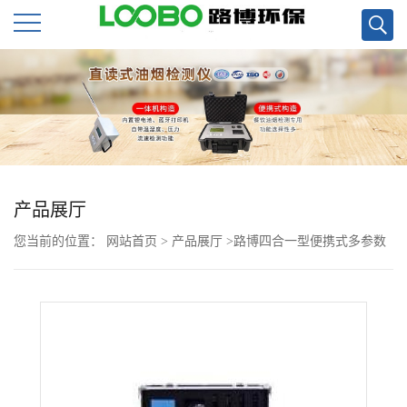
公
司
首
页
产品展厅
您当前的位置：
网站首页
>
产品展厅
>
路博四合一型便携式多参数
公
水质检测仪
司
介
绍