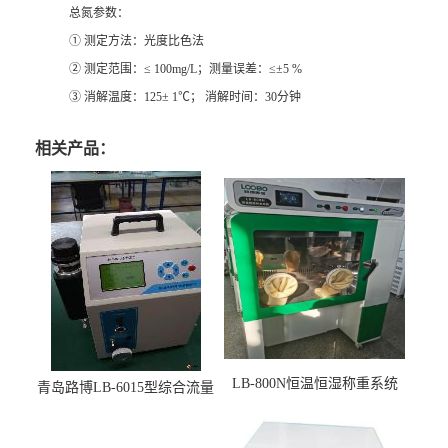
总氮参数：
① 测定方法：光度比色法
② 测定范围：≤ 100mg/L；测量误差：≤±5 %
③ 消解温度：125± 1℃； 消解时间：30分钟
相关产品：
LB-800N恒温恒湿称重系统
青岛路博LB-6015型综合流量
适用于低浓度烟尘采样滤膜
压力校准仪现货
烘干后使用