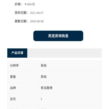
价格：
￥666/台
书
发布日期：
2021-06-07
荣
更新日期：
2026-08-08
誉
发送咨询信息
联
产品详请
系
分辨率
其他
方
重量
其他
式
品牌
青岛路博
在
1
货号
线