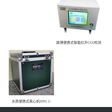
路博便携式智能红外CO2检测
仪疾控公共场所LB-7402
水质便携式离心机HJ91.2-
2022地表水总磷监测内置有