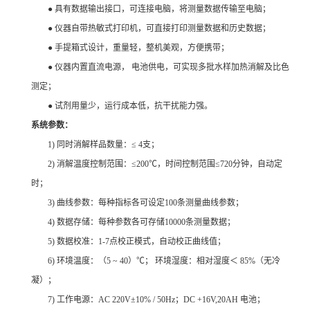
● 具有数据输出接口，可连接电脑，将测量数据传输至电脑；
● 仪器自带热敏式打印机，可直接打印测量数据和历史数据；
● 手提箱式设计，重量轻，整机美观，方便携带；
● 仪器内置直流电源， 电池供电，可实现多批水样加热消解及比色
测定；
● 试剂用量少，运行成本低，抗干扰能力强。
系统参数：
1) 同时消解样品数量：≤ 4支；
2) 消解温度控制范围：≤200℃，时间控制范围≤720分钟，自动定
时；
3) 曲线参数：每种指标各可设定100条测量曲线参数；
4) 数据存储：每种参数各可存储10000条测量数据；
5) 数据校准：1-7点校正模式，自动校正曲线值；
6) 环境温度：（5 ~ 40）℃； 环境湿度：相对湿度＜ 85%（无冷
凝）；
7) 工作电源：AC 220V±10% / 50Hz；DC +16V,20AH 电池；