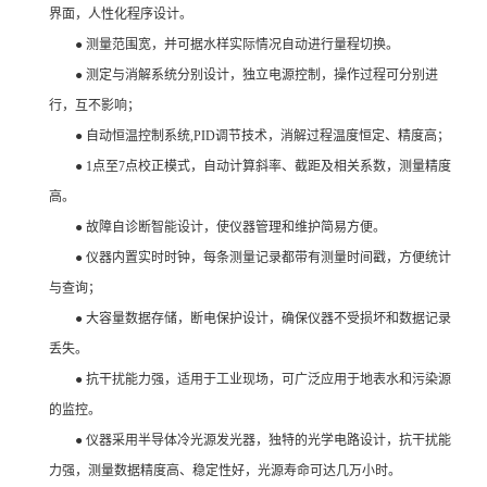
界面，人性化程序设计。
● 测量范围宽，并可据水样实际情况自动进行量程切换。
● 测定与消解系统分别设计，独立电源控制，操作过程可分别进
行，互不影响；
● 自动恒温控制系统,PID调节技术，消解过程温度恒定、精度高；
● 1点至7点校正模式，自动计算斜率、截距及相关系数，测量精度
高。
● 故障自诊断智能设计，使仪器管理和维护简易方便。
● 仪器内置实时时钟，每条测量记录都带有测量时间戳，方便统计
与查询；
● 大容量数据存储，断电保护设计，确保仪器不受损坏和数据记录
丢失。
● 抗干扰能力强，适用于工业现场，可广泛应用于地表水和污染源
的监控。
● 仪器采用半导体冷光源发光器，独特的光学电路设计，抗干扰能
力强，测量数据精度高、稳定性好，光源寿命可达几万小时。