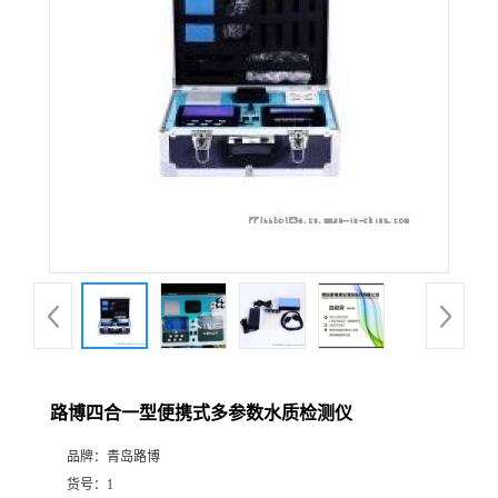
公
司
动
态
产
品
展
路博四合一型便携式多参数水质检测仪
厅
品牌：
青岛路博
证
货号：
1