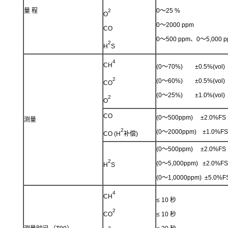
量 程
0～25 %
2
O
0～2000 ppm
CO
0～500 ppm、0～5,000 p
2
H
S
4
CH
(0～70%) ±0.5%(vol)
2
(0～60%) ±0.5%(vol)
CO
(0～25%) ±1.0%(vol)
2
O
CO
(0～500ppm) ±2.0%FS
测量
2
(0～2000ppm) ±1.0%FS
CO (H
补偿)
(0～500ppm) ±2.0%FS
2
(0～5,000ppm) ±2.0%FS
H
S
(0～1,0000ppm) ±5.0%F
4
CH
≤ 10 秒
2
CO
≤ 10 秒