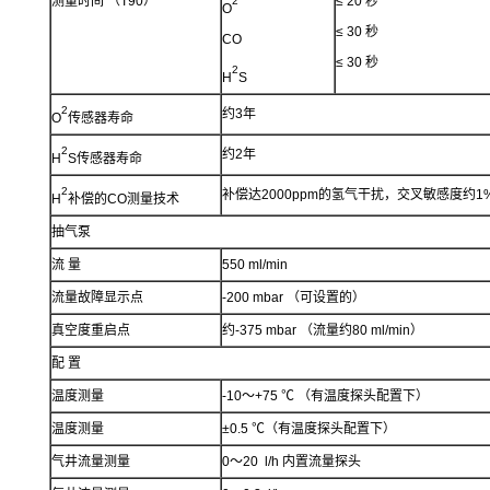
测量时间 （T90）
≤ 20 秒
2
O
≤ 30 秒
CO
≤ 30 秒
2
H
S
2
约3年
O
传感器寿命
2
约2年
H
S传感器寿命
2
补偿达2000ppm的氢气干扰，交叉敏感度约1
H
补偿的CO测量技术
抽气泵
流 量
550 ml/min
流量故障显示点
-200 mbar （可设置的）
真空度重启点
约-375 mbar （流量约80 ml/min）
配 置
温度测量
-10～+75 ℃ （有温度探头配置下）
温度测量
±0.5 ℃（有温度探头配置下）
气井流量测量
0～20 l/h 内置流量探头