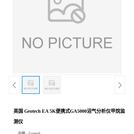
公
司
动
态
产
品
展
英国 Geotech EA 5K便携式GA5000沼气分析仪甲烷监
厅
测仪
证
品牌：
Geotech