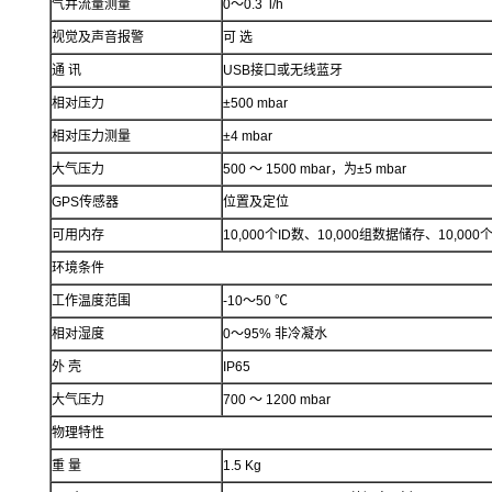
气井流量测量
0～0.3 l/h
视觉及声音报警
可 选
通 讯
USB接口或无线蓝牙
相对压力
±500 mbar
相对压力测量
±4 mbar
大气压力
500 ～ 1500 mbar，为±5 mbar
GPS传感器
位置及定位
可用内存
10,000个ID数、10,000组数据储存、10,00
环境条件
工作温度范围
-10～50 ℃
相对湿度
0～95% 非冷凝水
外 壳
IP65
大气压力
700 ～ 1200 mbar
物理特性
重 量
1.5 Kg