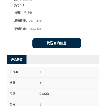
货号：
1
书
价格：
￥11/台
荣
发布日期：
2021-08-04
更新日期：
2026-08-08
誉
发送咨询信息
联
系
产品详请
方
1
分辨率
式
2
重量
在
Geotech
品牌
线
1
货号