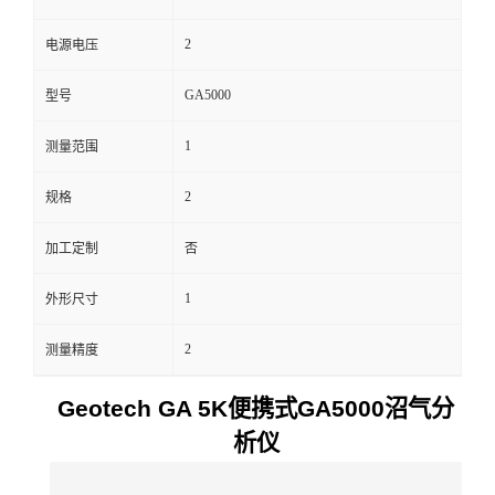
留
2
电源电压
GA5000
型号
言
1
测量范围
2
规格
加工定制
否
1
外形尺寸
2
测量精度
Geotech GA 5K便携式GA5000沼气分
析仪