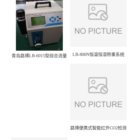
LB-800N恒温恒湿称重系统
青岛路博LB-6015型综合流量
适用于低浓度烟尘采样滤膜
压力校准仪现货
烘干后使用
路博便携式智能红外CO2检测
仪疾控公共场所LB-7402