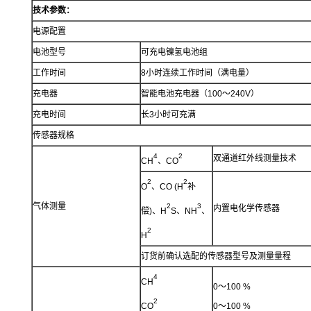
技术参数：
电源配置
电池型号
可充电镍氢电池组
工作时间
8小时连续工作时间（满电量）
充电器
智能电池充电器（100～240V）
充电时间
长3小时可充满
传感器规格
4
2
双通道红外线测量技术
CH
、CO
2
2
O
、CO (H
补
气体测量
2
3
内置电化学传感器
偿)、H
S、NH
、
2
H
订货前确认选配的传感器型号及测量量程
4
CH
0～100 %
2
CO
0～100 %