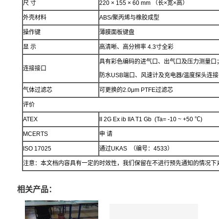
尺 寸
220 × 155 × 60 mm （长×宽×高）
外壳材料
ABS/聚丙烯与橡胶成型
操作键
薄膜面板键盘
显 示
高清晰、高分辨率 4.3寸全彩
具有彩色编码的进气口、出气口及压力测量口
连接接口
防水USB端口、风速计及充电器/温度探头连
气体过滤芯
可更换的2.0μm PTFE过滤芯
评价
ATEX
II 2G Ex ib IIA T1 Gb (Ta= -10 ~ +50 ℃)
MCERTS
申 请
ISO 17025
通过UKAS （编号：4533）
注意：本文档内容具有一定的时效性，我们保留在不进行预先通知的情况下
相关产品：