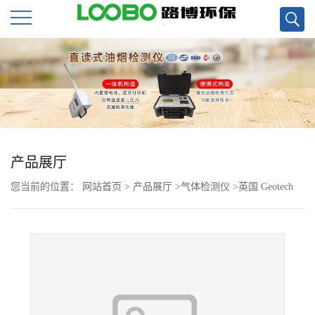
公
司
首
页
产品展厅
您当前的位置：
网站首页
>
产品展厅
>
气体检测仪
>
英国 Geotech
公
EA 5K便携式GA5000沼气分析仪甲烷监测仪
司
介
绍