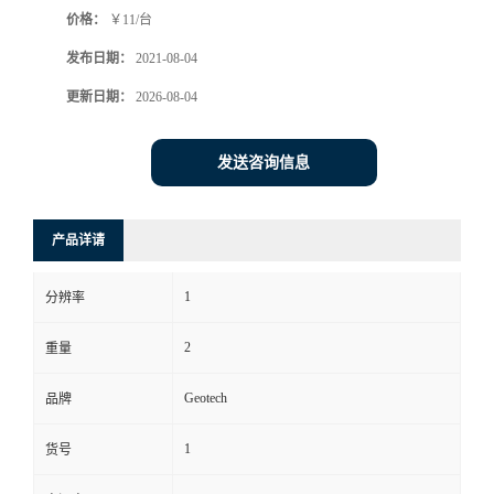
价格：
￥11/台
书
发布日期：
2021-08-04
荣
更新日期：
2026-08-04
誉
发送咨询信息
联
产品详请
系
1
分辨率
方
2
重量
式
Geotech
品牌
在
1
货号
线