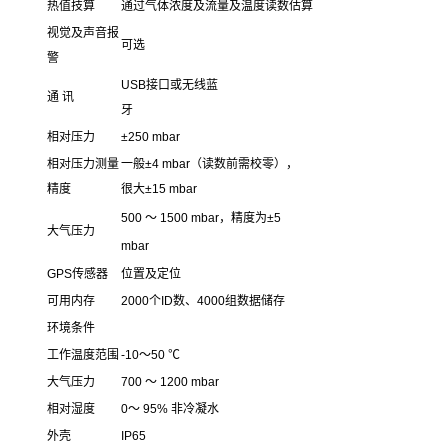
热值技算
通过气体浓度及流量及温度读数估算
视觉及声音报
可选
警
USB接口或无线蓝
通 讯
牙
相对压力
±250 mbar
相对压力测量
一般±4 mbar（读数前需校零），
精度
很大±15 mbar
500 ～ 1500 mbar，精度为±5
大气压力
mbar
GPS传感器
位置及定位
可用内存
2000个ID数、4000组数据储存
环境条件
工作温度范围
-10～50 ℃
大气压力
700 ～ 1200 mbar
相对湿度
0～ 95% 非冷凝水
外壳
IP65