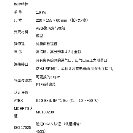
物理特性
重 量
1.6 Kg
尺 寸
220 × 155 × 60 mm （长×宽×高）
ABS/聚丙烯与橡胶
外壳材料
成型
操作键
薄膜面板键盘
显 示
高清晰、高分辨率 4.3寸全彩
具有彩色编码的进气口、出气口及压力测量口；
连接接口
防水USB端口、风速计及充电器/温度探头连接口；
可更换的2.0μm
气体过滤芯
PTFE过滤芯
认证评价
ATEX
II 2G Ex ib IIA T1 Gb (Ta= -10 ~ +50 ℃)
MCERTS认
MC130239
证
通过UKAS 认证 （认证编号：
ISO 17025
4533）