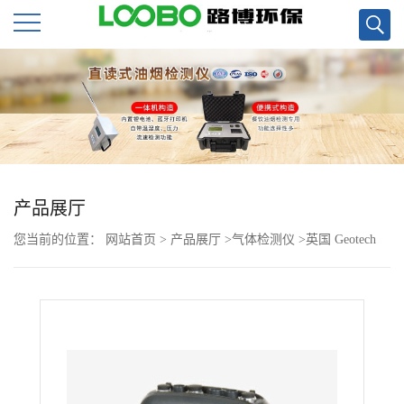
公
司
首
页
产品展厅
您当前的位置：
网站首页
>
产品展厅
>
气体检测仪
>
英国 Geotech
公
EM 5K(GEM 5000)便携式沼气分析仪
司
介
绍