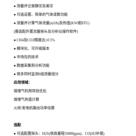
● 测量并记录静压及差压
● 可选设置、简单的气体读数功能
● 测量并计算气体流量(m3/h)及热值(KW或BTU)
(需选配外置流量探头及分析仪操作软件)
● CH4及CO2精度达±0.5%
● 模块化、可升级版本
● 市场先的技术
● 数据采集和分析功能
● 很多同时监测6组测量组分
应用领域：
填埋气利用项目优化
填埋气热值计算
火炬/发电机输出功率估算
选配
● 可选配置探头：H2S(很高量程10000ppm)、CO(H2补偿)