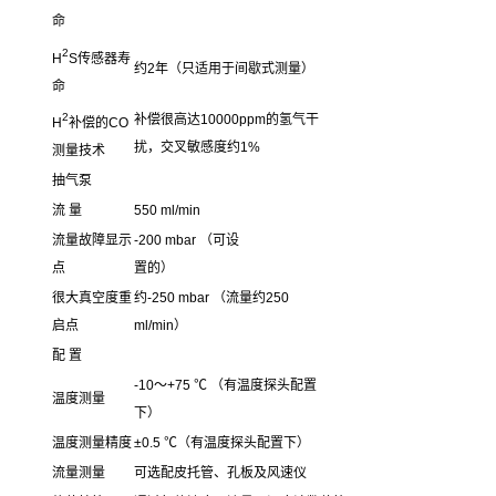
命
2
H
S传感器寿
约2年（只适用于间歇式测量）
命
2
补偿很高达10000ppm的氢气干
H
补偿的CO
扰，交叉敏感度约1%
测量技术
抽气泵
流 量
550 ml/min
流量故障显示
-200 mbar （可设
点
置的）
很大真空度重
约-250 mbar （流量约250
启点
ml/min）
配 置
-10～+75 ℃ （有温度探头配置
温度测量
下）
温度测量精度
±0.5 ℃（有温度探头配置下）
流量测量
可选配皮托管、孔板及风速仪