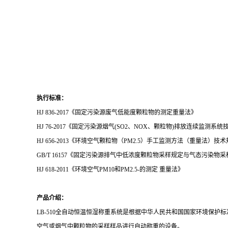
执行标准
：
HJ 836-2017《固定污染源废气低能度颗粒物的测定重量法》
HJ 76-2017《
固定污染源烟气
(SO2
、NOX
、颗粒物)
排放连续监测系统
HJ 656-2013《
环境空气颗粒物（
PM2.5
）手工监测方法（重量法）技术
GB/T 16157《固定污染源排气中低浓度颗粒物采样规定与气态污染物
HJ 618-2011《
环境空气
PM10
和PM2.5-
的测定
重量法》
产品介绍
：
LB-510全自动恒温恒湿称重系统是根据中华人民共和国国家环境保护标准《H
空气或烟气中颗粒物的采样样品进行自动称重的设备。