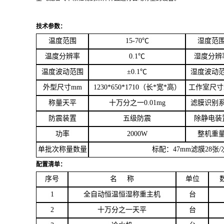
技术参数
：
温度范围
15-70
℃
湿度范
温度分辨率
0.1
℃
湿度分辨
温度波动范围
±0.1
℃
湿度波动
外型尺寸mm
1
230
*
65
0*17
1
0
（长*
宽*
高）
工作室尺寸
称量天平
十万分之一0.01mg
滤膜识别
防震装置
五级防震
除静电装
功率
2000W
整机重
单批次称量数量
标配：47mm
滤膜
28
张/
配置清单
：
序号
名 称
单位
1
全自动恒温恒湿称重主机
台
2
十万分之一天平
台