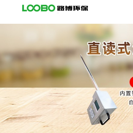
公
司
首
页
公
司
介
绍