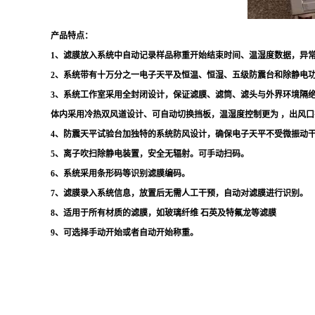
产品特点
：
1、滤膜放入系统中自动记录样品称重开始结束时间、温湿度数据，异
2、系统带有十万分之一电子天平及恒温、恒湿、五级防震台和除静电
3、系统工作室采用全封闭设计，保证滤膜、滤筒、滤头与外界环境隔
体内采用冷热双风道设计、可自动切换挡板，温湿度控制更为 ，出风
4、防震天平试验台加独特的系统防风设计，确保电子天平不受微振动
5、离子吹扫除静电装置，安全无辐射。可手动扫码。
6、系统采用条形码等识别滤膜编码。
7、滤膜录入系统信息，放置后无需人工干预，自动对滤膜进行识别。
8、适用于所有材质的滤膜，如玻璃纤维 石英及特氟龙等滤膜
9、可选择手动开始或者自动开始称重。