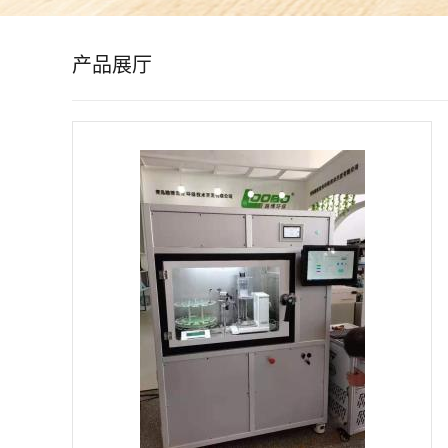
公
产品展厅
司
动
态
产
品
展
厅
证