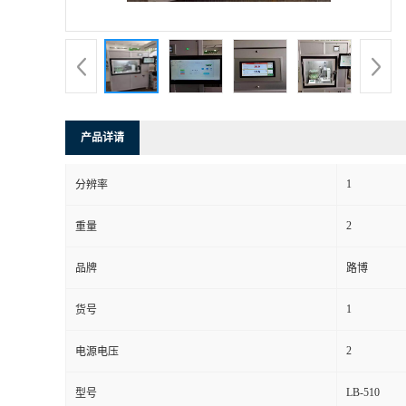
书
荣
誉
产品详请
联
1
分辨率
系
2
重量
方
品牌
路博
式
1
货号
在
2
电源电压
LB-510
型号
线