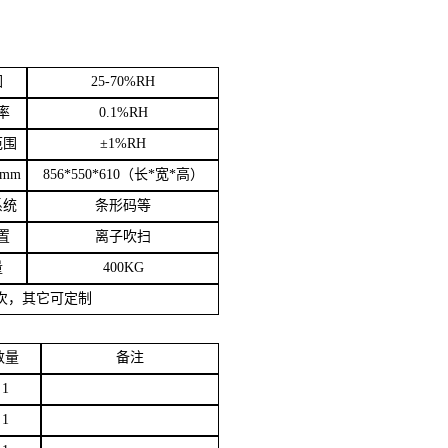
围
25-70%RH
率
0.1%RH
范围
±1%RH
mm
856
*5
5
0*
61
0
（长*
宽*
高）
系统
条形码等
置
离子吹扫
量
400KG
次，其它可定制
数量
备注
1
1