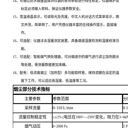
14、可通过防水键盘直接对仪器的各项参数进行线性标定，仪器维护及
标定必须输入密码，保证仪器参数安全。
1
5
、宽温液晶显示，可调背光及亮度，中文人机对话方式菜单显示，图
文并茂，简单明了，用户凭借仪器丰富的在线操作提示，直接操
作。
16、可选配：仪器法含湿量测定装置，具备烟道湿度检测和湿度校准功
能。
17、可选
配
：智能烟气预处理器，可对烟道中的烟气进行
滤尘
加热脱水
等处理，使测量数据更加准确。
18、配有：低浓度烟尘（加热型）多功能取样管，
保持滤膜在设定的温
度下工作，可以适应高湿度、低温度等工况
。
烟尘部分技术指标
主要参数
参数范围
分
采样流量
0
110
L/min
0.
~
流量控制稳定性
≤±
电压在
—
变化，阻力在
2% (
180V
250V
3
~
6k
烟气动压
1
0~2000 Pa
P