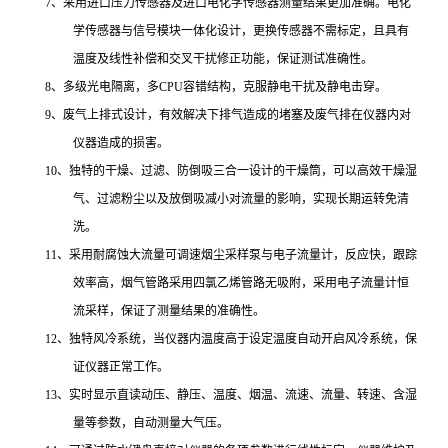
7、采用进口压力传感器及进口电化学传感器测量结果更加准确。电化
学传感器与信号模块一体化设计，更换传感器不需标定，且具有
温度及线性补偿和交叉干扰修正功能，保证测试准确性。
8、多级光电隔离，多CPU容错结构，克服静电干扰及静电击穿。
9、废气上排式设计，有效解决下排气造成的堵塞及废气排在仪器内对
仪器造成的损害。
10、独特的干燥、过滤、防倒吸三合一设计的干燥筒，可以高效干燥湿
气、过滤粉尘以及放倒吸减小对流量的影响，实现长期运转免清
洗。
11、采用耐腐蚀大流量可调速烟尘采样泵与电子流量计，反应快，跟踪
效率高，烟气管路采用四氯乙烯管路无吸附，采用电子流量计恒
流采样，保证了测量结果的准确性。
12、独特风冷系统，当仪器内温度高于设定温度自动开启风冷系统，保
证仪器正常工作。
13、实时显示直读动压、静压、温度、烟温、流速、流量、转速
、含湿
量
等参数，自动测量大气压。