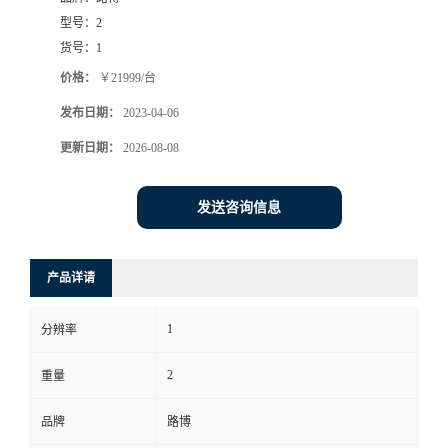
型号：
2
书
货号：
1
价格：
￥21999/台
荣
发布日期：
2023-04-06
誉
更新日期：
2026-08-08
联
发送咨询信息
系
产品详请
方
1
分辨率
式
2
重量
在
品牌
路博
线