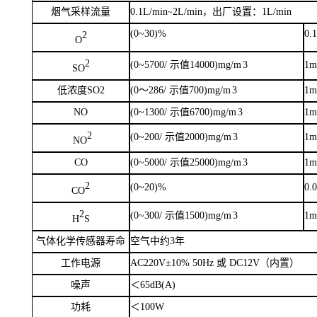
烟气采样流量
0.1L/min
2L/min
，
出厂设置：
1L/min
~
(0~30
)
%
0.
2
O
2
(0~5700/
示值
14000
)
mg/m
3
1m
SO
低
浓度
SO2
(0
～
286/
示值
700
)
mg/m
3
1m
NO
(0~1300/
示值
6700
)
mg/m
3
1m
2
(0~200/
示值
2000
)
mg/m
3
1m
NO
CO
(0~5000/
示值
25000
)
mg/m
3
1m
2
(0~
2
0
)%
0.
CO
2
(0~300/
示值
1500
)
mg/m
3
1m
H
S
气体化学传感器寿命
空气中约
3年
工作电源
AC220V±10% 50Hz 或 DC12V（
内置
）
噪声
＜
65dB(A)
功耗
＜
100W