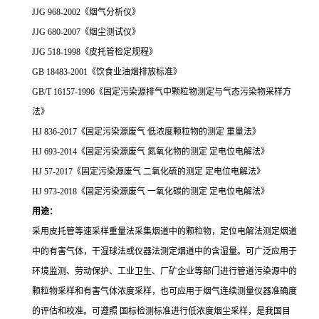
JJG 968-2002《烟气分析仪》
JJG 680-2007《烟尘测试仪》
JJG 518-1998《皮托管检定规程》
GB 18483-2001《饮食业油烟排放标准》
GB/T 16157-1996《固定污染源排气中颗粒物测定与气态污染物采样方
法》
HJ 836-2017《固定污染源废气 低浓度颗粒物的测定 重量法》
HJ 693-2014《固定污染源废气 氮氧化物的测定 定电位电解法》
HJ 57-2017《固定污染源废气 二氧化硫的测定 定电位电解法》
HJ 973-2018《
固定污染源废气
一氧化碳的测定
定电位电解法》
用途
：
采用皮托管等速采样重量法采集烟道中的颗粒物，定位电解法测定烟道
中的有害气体，干湿球法
或仪器法
测定烟道中的含湿量。可广泛应用于
环境监测、劳动保护、工业卫生、厂矿企业等部门进行管道污染源中的
颗粒物采样和有害气体浓度采样，也可应用于烟气连续测量仪器准确度
的评估和校准。
可遵照 国标检测标准进行低浓度烟尘采样
，
是我国目