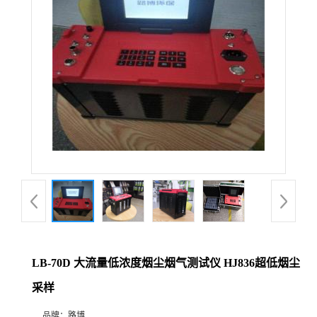
公
司
动
态
产
品
展
LB-70D 大流量低浓度烟尘烟气测试仪 HJ836超低烟尘
厅
采样
证
品牌：
路博