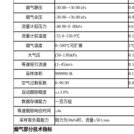
烟气静压
-30.00
+3
.00
0.
~
0
kPa
烟气全压
-30.00
+3
.00
0.
~
0
kPa
流量计前压力
-
4
0.00
0
.00
~
kPa
0.0
流量计前温度
-55.0
150.0℃
0.
~
烟气温度
0~500℃可扩展
1
大气压
(
5
0
130)kPa
0.
~
等速吸引流速
(1
45)m/s
0.
~
采样体积
999999.9L
0
.
空气过剩系数
0
99.99
0.
~
自动跟踪精度
≤±3.0%
数据存储能力
一
百
万组
等速跟踪响应时间
≤4s
采样泵负载能力
阻力为
3
时
，
流量
≥
5
0
0kPa
L/min
烟气部分技术指标