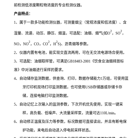
前检测低浓度颗粒物浓度的专业检测仪器。
产品特点
：
1、属于一款多功能检测仪器，可测量烟尘
（常规浓度和低浓度）
、含
2
2
湿量、流速、动压、静压、烟温
，可选配：
油烟、烟气
(
如
O
，
SO
，
2
2
2
NO
，
NO
，
CO
，
CO
，
H
S
)、沥青烟
等参数。
2、
仪器内置有电池
，
能
实现交直流两用，可在无交流电源场合使用。
3、
可
选配
：
油烟取样管，可满足
GB18483-2001《饮食业油烟排放标
准》中对油烟进行采样的要求。
4、自动储存监测数据，供查询、打印，数据存储能力1万组，可使用
蓝
牙
打印机现场打印
监测数据
，也可使用
USB存储器或存储卡存
储，连接电脑打印
监测数据
。
5、自动记忆上次输入的监测参数，下次开机优先使用，实现一键采
样
，
高负载、低噪声、大流量采样泵，流量可达
1
1
0L/min
。
6、自动修正温度及压力等参数，标况数据可直接读出，并且有断电保
护功能，来电后自动进入停电前采样状态。