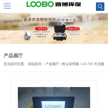
公
司
首
页
产品展厅
您当前的位置：
网站首页
>
产品展厅
>
粉尘采样器
>
LB-70D 大流量
公
低浓度烟尘烟气测试仪 HJ836超低烟尘采样
司
介
绍