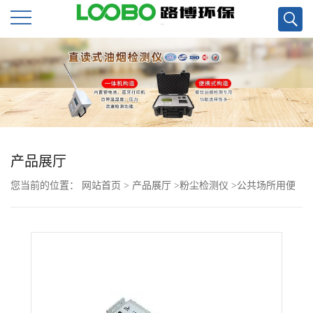
公
司
首
页
产品展厅
您当前的位置：
网站首页
>
产品展厅
>
粉尘检测仪
>
公共场所用便
公
携式微电脑激光粉尘仪LD-3现货
司
介
绍