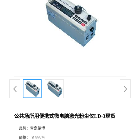
公
司
动
态
产
品
展
公共场所用便携式微电脑激光粉尘仪LD-3现货
厅
品牌：
青岛路博
证
价格：
￥666/台