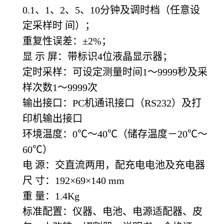
0.1、1、2、5、10分钟及调时档（任意设
定采样时 间）；
重复性误差：±2%；
显 示 屏：带标识4位液晶显示器；
定时采样：可设定测量时间1～9999秒及采
样次数1～9999次
输出接口：PC机通讯接口（RS232）及打
印机输出接口
环境温度：0℃～40℃（储存温度－20℃～
60℃）
电 源：交直流两用，配充电电池及充电器
尺 寸：192×69×140 mm
重 量：1.4Kg
标准配置：仪器、电池、电源适配器、皮