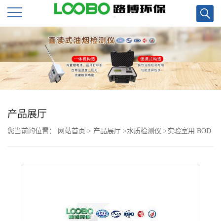
公
司
首
页
产品展厅
您当前的位置：
网站首页
>
产品展厅
>
水质检测仪
>
实验室用 BOD
公
快速测定仪 LB-50A BOD快速测定仪 8分钟测结果现货
司
介
绍