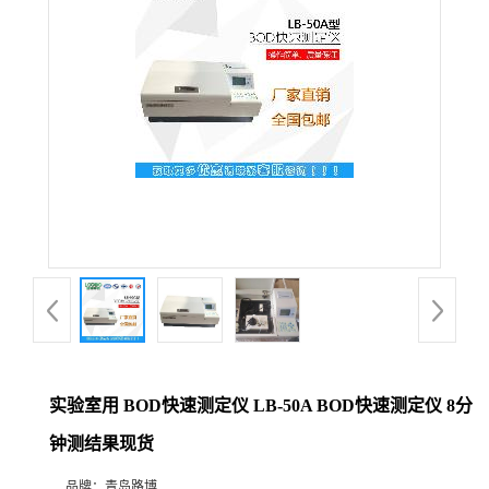
公
司
动
态
产
品
展
实验室用 BOD快速测定仪 LB-50A BOD快速测定仪 8分
厅
钟测结果现货
证
品牌：
青岛路博