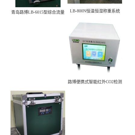
LB-800N恒温恒湿称重系统
青岛路博LB-6015型综合流量
适用于低浓度烟尘采样滤膜
压力校准仪现货
烘干后使用
路博便携式智能红外CO2检测
仪疾控公共场所LB-7402