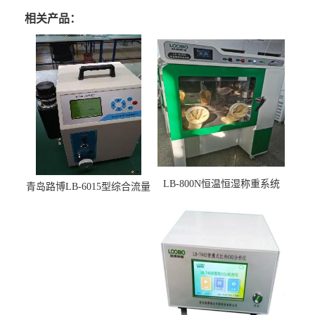
相关产品：
LB-800N恒温恒湿称重系统
青岛路博LB-6015型综合流量
适用于低浓度烟尘采样滤膜
压力校准仪现货
烘干后使用