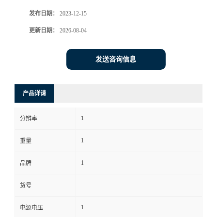
发布日期：
2023-12-15
书
更新日期：
2026-08-04
荣
发送咨询信息
誉
联
产品详请
系
1
分辨率
方
1
重量
式
1
品牌
货号
在
1
电源电压
线