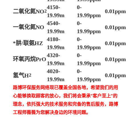
4150-
0-
0.01ppm
二氧化氮
NO
2
19.99m
19.99ppm
4540-
0-
一氧化氮
NO
0.01ppm
19.99m
19.99ppm
4180-
0-
*
肼/联氨HZ
0.01ppm
19.99m
19.99ppm
4320-
0-
环氧丙烷
PrO
0.01ppm
19.99m
19.99ppm
4020-
0-
0.01ppm
氢气
H
2
19.99m
19.99ppm
路博环保服务网络现已覆盖全国各地，希望我们的用
心能够换取顾客的放心，我们将会秉承
客户至上
的
“
”
理念，依托强大的技术服务和完备的售后服务，路博
工程师薇薇为您解决身边的环境问题。