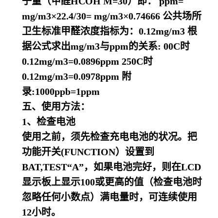
子量（甲醛HCOH M=30）即： ppm=
mg/m3×22.4/30= mg/m3×0.74666 公共场所
卫生标准甲醛浓度指标为：0.12mg/m3 根
据公式求出mg/m3与ppm的关系: 00C时
0.12mg/m3=0.0896ppm 250C时
0.12mg/m3=0.0978ppm 附
录:1000ppb=1ppm
五、使用方法：
1、检查电池
使用之前，须先检查充电电池的状况。把
功能开关(FUNCTION）设置到
BAT,TEST
“
A
”
，如果电池完好，则在LCD
显示板上显示100或更高的值（检查电池时
忽略任何小数点）满电量时，可连续使用
12小时。