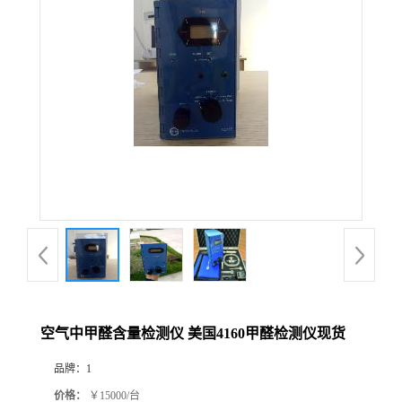
公
司
动
态
产
品
展
空气中甲醛含量检测仪 美国4160甲醛检测仪现货
厅
品牌：
1
证
价格：
￥15000/台