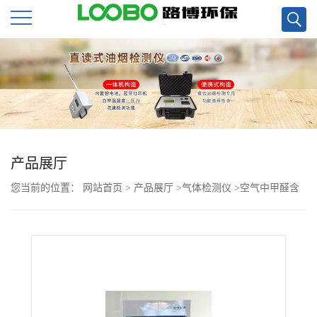
公
司
首
页
产品展厅
您当前的位置：
网站首页
>
产品展厅
>
气体检测仪
>
空气中甲醛含
公
量检测仪 美国4160甲醛检测仪现货
司
介
绍