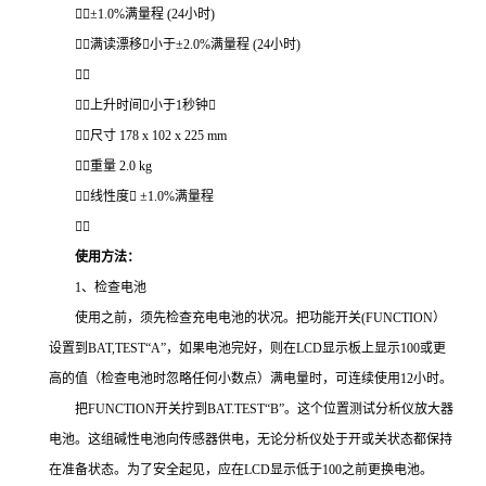
±1.0%满量程 (24小时)
满读漂移小于±2.0%满量程 (24小时)

上升时间小于1秒钟
尺寸 178 x 102 x 225 mm
重量 2.0 kg
线性度 ±1.0%满量程

使用方法：
1、检查电池
使用之前，须先检查充电电池的状况。把功能开关(FUNCTION）
设置到BAT,TEST“A”，如果电池完好，则在LCD显示板上显示100或更
高的值（检查电池时忽略任何小数点）满电量时，可连续使用12小时。
把FUNCTION开关拧到BAT.TEST“B”。这个位置测试分析仪放大器
电池。这组碱性电池向传感器供电，无论分析仪处于开或关状态都保持
在准备状态。为了安全起见，应在LCD显示低于100之前更换电池。