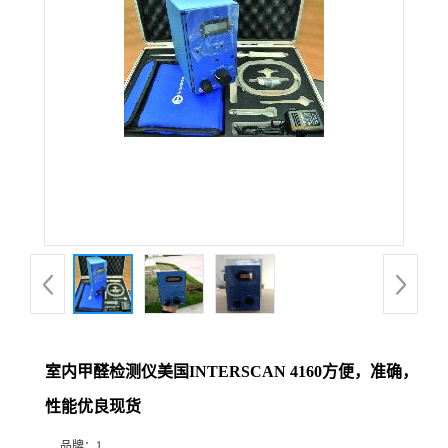
公
司
动
态
产
品
展
室内甲醛检测仪美国INTERSCAN 4160方便，准确，
厅
性能优良现货
证
品牌：
1