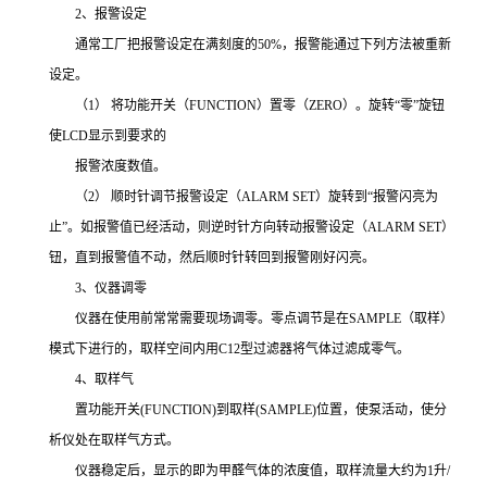
2、报警设定
通常工厂把报警设定在满刻度的50%，报警能通过下列方法被重新
设定。
（1） 将功能开关（FUNCTION）置零（ZERO）。旋转“零”旋钮
使LCD显示到要求的
报警浓度数值。
（2） 顺时针调节报警设定（ALARM SET）旋转到“报警闪亮为
止”。如报警值已经活动，则逆时针方向转动报警设定（ALARM SET）
钮，直到报警值不动，然后顺时针转回到报警刚好闪亮。
3、仪器调零
仪器在使用前常常需要现场调零。零点调节是在SAMPLE（取样）
模式下进行的，取样空间内用C12型过滤器将气体过滤成零气。
4、取样气
置功能开关(FUNCTION)到取样(SAMPLE)位置，使泵活动，使分
析仪处在取样气方式。
仪器稳定后，显示的即为甲醛气体的浓度值，取样流量大约为1升/