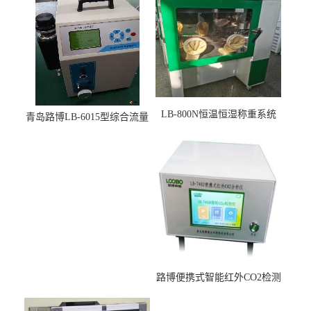
LB-800N恒温恒湿称重系统
青岛路博LB-6015型综合流量
适用于低浓度烟尘采样滤膜
压力校准仪现货
烘干后使用
路博便携式智能红外CO2检测
仪疾控公共场所LB-7402