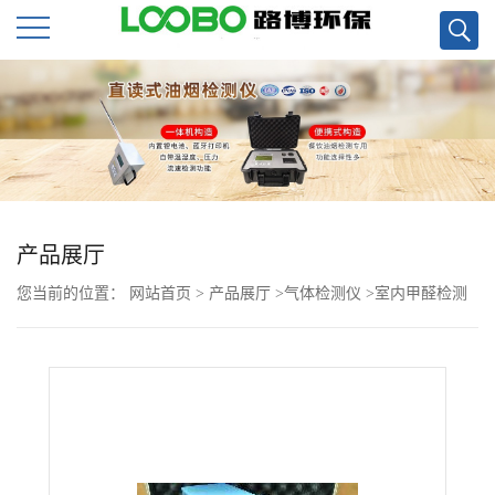
公
司
首
页
产品展厅
您当前的位置：
网站首页
>
产品展厅
>
气体检测仪
>
室内甲醛检测
公
仪美国INTERSCAN 4160方便，准确，性能优良现货
司
介
绍