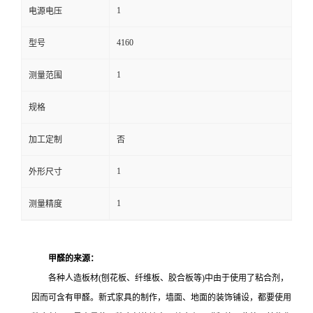
1
电源电压
留
4160
型号
言
1
测量范围
规格
加工定制
否
1
外形尺寸
1
测量精度
甲醛的来源：
各种人造板材(刨花板、纤维板、胶合板等)中由于使用了粘合剂，
因而可含有甲醛。新式家具的制作，墙面、地面的装饰铺设，都要使用