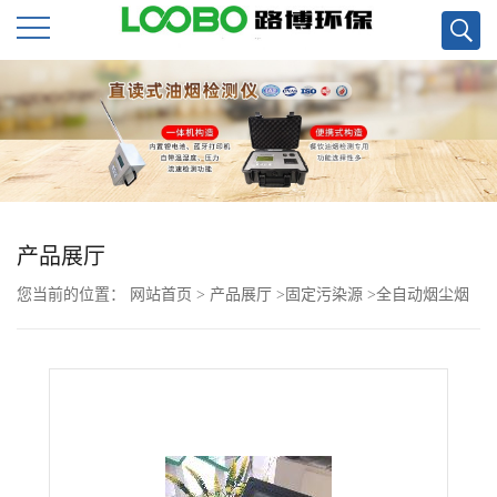
公
司
首
页
产品展厅
您当前的位置：
网站首页
>
产品展厅
>
固定污染源
>
全自动烟尘烟
公
气测试仪LB-70C现货
司
介
绍