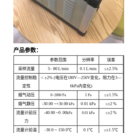
产品参数：
参数范围
分辨率
误差
采样流量
5
80
L/min
0.1
L/min
≤±2.5%
~
流量控制稳
< ±
2% (
电压在
180V
—
250V
变化，阻力在
3
—
定性
6kPa
内变化
)
烟气动压
1
≤±1.5%
0~2000 Pa
Pa
烟气静压
-30.00 ~+3
.00
0.01 kPa
≤±2
%
0
kPa
流量计前压
-40.00 ~0
.00
≤±
2
%
kPa
0.01 kPa
力
流量计前温
-30.0 ~ 150.0℃
0.1℃
≤±1.5℃