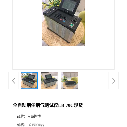
公
司
动
态
产
品
展
全自动烟尘烟气测试仪LB-70C现货
厅
品牌：
青岛路博
证
价格：
￥15000/台