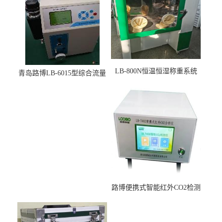
LB-800N恒温恒湿称重系统
青岛路博LB-6015型综合流量
适用于低浓度烟尘采样滤膜
压力校准仪现货
烘干后使用
路博便携式智能红外CO2检测
仪疾控公共场所LB-7402