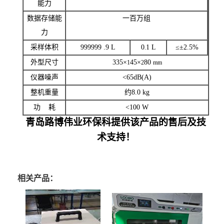
能力
数据存储能
一百万组
力
采样体积
999999 .9 L
0
1 L
≤±2.5%
.
外型尺寸
335×
45×
80
1
2
mm
仪器噪声
<65dB(A)
整机重量
约
8.0 kg
功 耗
<100 W
青岛路博伟业环保科提供该产品的售后及技
术支持！
相关产品：