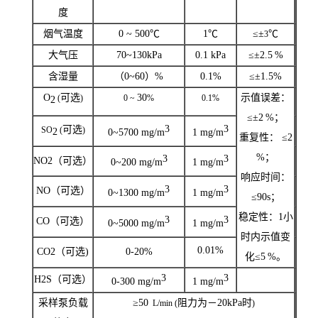
度
烟气温度
0 ~ 500℃
1℃
≤±
℃
3
大气压
70~130kPa
0.1 kPa
≤±
2.5
%
含湿量
（
0~60
）
%
0.1%
≤±
1.5%
O
可选
30
示值误差：
(
)
0 ~
%
0.1%
2
≤±2
%；
3
3
可选
SO
(
)
2
0~5700 mg/m
1 mg/m
重复性： ≤
2
%；
3
3
NO2（可选）
0~200 mg/m
1 mg/m
响应时间：
3
3
NO（可选）
0~1300 mg/m
1 mg/m
≤90s；
稳定性：
1
小
3
3
CO（可选）
0~5000 mg/m
1 mg/m
时内示值变
0.01%
CO2（可选
)
0-20%
化≤
5
%。
3
3
H2S（可选）
0-300 mg/m
1 mg/m
采样泵负载
≥50
阻力为－
20kPa
时
L/min (
)