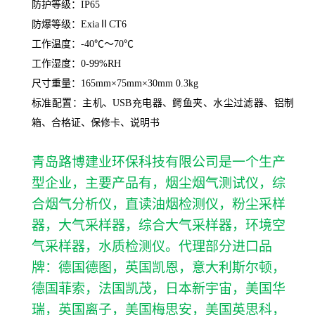
防护等级：
IP65
防爆等级：ExiaⅡCT
6
工作温度：
-40℃～70℃
工作湿度：
0-9
9
%RH
尺寸重量：
165
mm×
75
mm×
30
mm
0.3kg
标准配置：主机、USB充电器、鳄鱼夹、水尘过滤器、铝制
箱、合格证、保修卡、说明书
青岛路博建业环保科技有限公司是一个生产
型企业，主要产品有，烟尘烟气测试仪，综
合烟气分析仪，直读油烟检测仪，粉尘采样
器，大气采样器，综合大气采样器，环境空
气采样器，水质检测仪。代理部分进口品
牌：德国德图，英国凯恩，意大利斯尔顿，
德国菲索，法国凯茂，日本新宇宙，美国华
瑞，英国离子，美国梅思安，美国英思科，