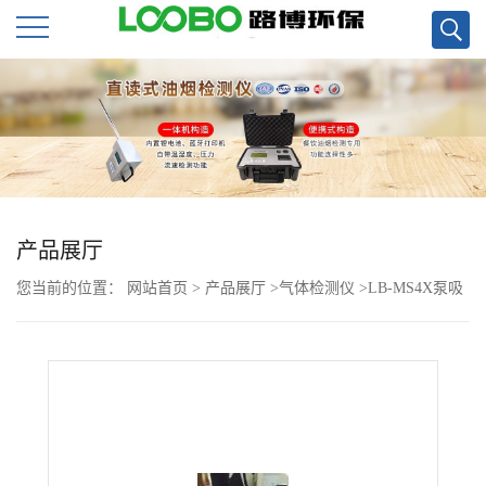
公
司
首
页
产品展厅
您当前的位置：
网站首页
>
产品展厅
>
气体检测仪
>
LB-MS4X泵吸
公
四合一多气体检测仪现货
司
介
绍