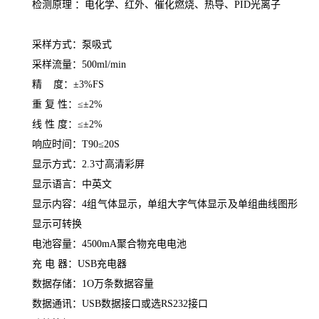
检测原理
：
电化学
、
红外、催化燃烧、热导、
PID
光离子
采样方式：泵吸式
采样流量：500ml/min
精 度：±3%FS
重 复 性：≤±2%
线 性 度：≤±2%
响应时间
：
T90
≤
20S
显示方式：2.3寸高清彩屏
显示语言：中英文
显示内容：4组气体显示，单组大字气体显示及单组曲线图形
显示可转换
电池容量：4500mA聚合物充电电池
充 电 器：USB充电器
数据存储：1O万条数据容量
数据通讯：USB数据接口或选RS232接口