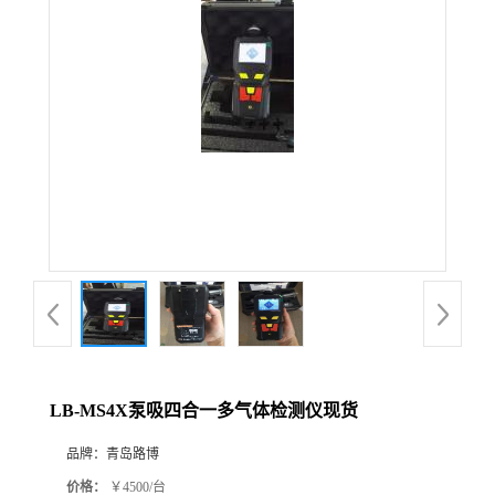
公
司
动
态
产
品
展
LB-MS4X泵吸四合一多气体检测仪现货
厅
品牌：
青岛路博
证
价格：
￥4500/台