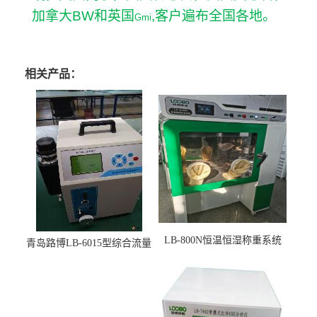
加拿大
BW
和英国
,
客户遍布全国各地。
Gmi
相关产品：
LB-800N恒温恒湿称重系统
青岛路博LB-6015型综合流量
适用于低浓度烟尘采样滤膜
压力校准仪现货
烘干后使用