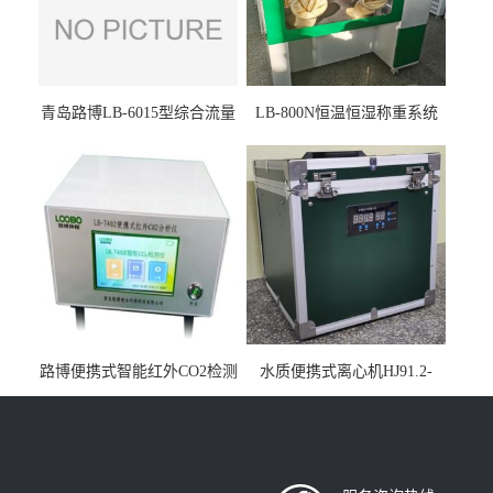
青岛路博LB-6015型综合流量
LB-800N恒温恒湿称重系统
压力校准仪现货
适用于低浓度烟尘采样滤膜
烘干后使用
路博便携式智能红外CO2检测
水质便携式离心机HJ91.2-
仪疾控公共场所LB-7402
2022地表水总磷监测内置有
电池