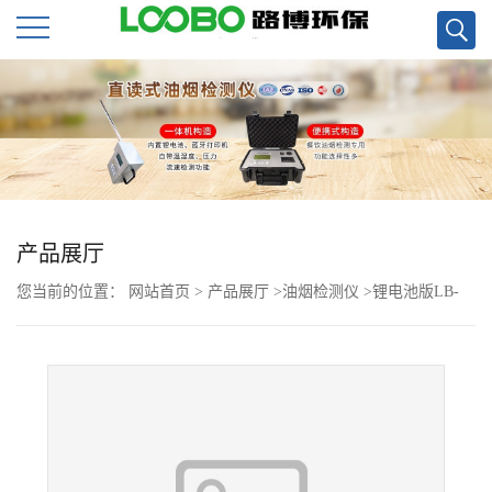
公
司
首
页
产品展厅
您当前的位置：
网站首页
>
产品展厅
>
油烟检测仪
>
锂电池版LB-
公
7022D便携直读式快速油烟检测仪现货
司
介
绍