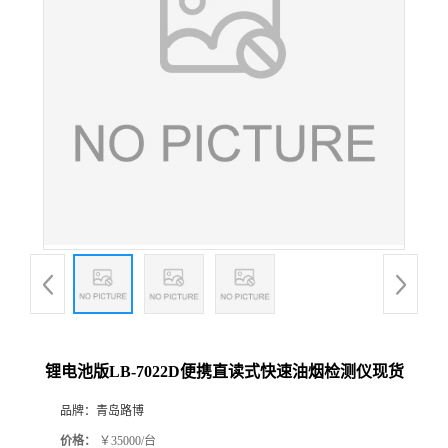
公
司
动
态
产
品
展
锂电池版LB-7022D便携直读式快速油烟检测仪现货
厅
品牌：
青岛路博
证
价格：
￥35000/台