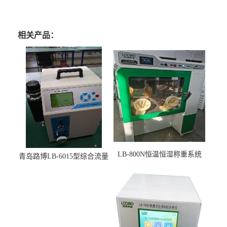
相关产品：
LB-800N恒温恒湿称重系统
青岛路博LB-6015型综合流量
适用于低浓度烟尘采样滤膜
压力校准仪现货
烘干后使用