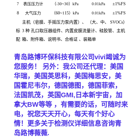
7
表压压力计
（
-30
~
30
）
kPa
0.01kPa
±
1%FS
8
大气压力
（
60~
1
15
）
kPa
0.01kPa
±
1%FS
主机（皂膜、手摇压力泵内置）
、
（大、中、
SVOCs
）
标
3
种 孔口取压器组件、内置皮膜流量计、硅胶管、主机
配
箱、附件箱、说明书、合格证 、装箱单
青岛路博环保科技有限公司
vivi
竭诚为
您服务！
另外：我公司还代理：美国
华瑞，美国英思科，美国梅思安，美
国霍尼韦尔，德国德图，德国菲索，
法国凯茂，英国
GMI,
日本新宇宙，加
拿大
BW
等等 ，有需要的话，可随时来
电，祝您天天开心，每天有个好心
情！更多关于检测仪详细信息咨询青
岛路博薇薇.