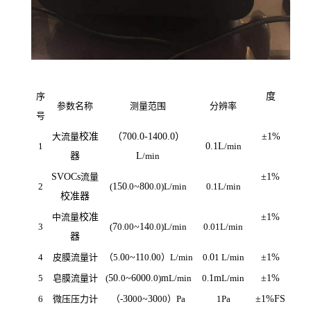
序
度
参数名称
测量范围
分辨率
号
大流量
校准
（
700.0-1400.0
）
±
1%
1
0.1L
/min
器
L
/min
SVOCs
流量
±
1%
2
(
150
.0
~80
0.0)L/min
0.1L/min
校准器
中流量
校准
±
1%
3
(
7
0.00
~14
0.0)L/min
0.01L/min
器
4
皮膜流量计
（
5.
0
0
~11
0.
0
0
）
L/min
0.
0
1
L/min
±
1%
5
皂膜流量计
(
50.
0
~6000.
0)
m
L/min
0.
1m
L/min
±
1%
6
微压压力计
（
-
30
00
~30
00
）
Pa
1Pa
±
1%FS