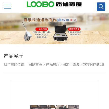
公
司
首
页
产品展厅
您当前的位置：
网站首页
>
产品展厅
>
固定污染源
>
带数据存储LB-
公
2080J型综合压力流量校准仪现货
司
介
绍