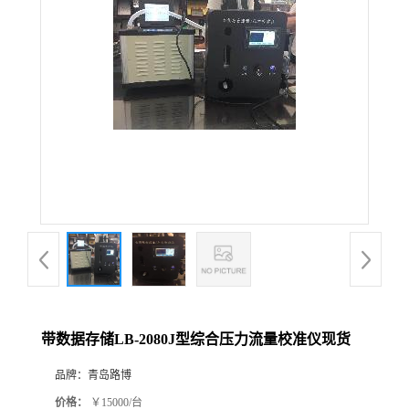
公
司
动
态
产
品
展
带数据存储LB-2080J型综合压力流量校准仪现货
厅
品牌：
青岛路博
证
价格：
￥15000/台