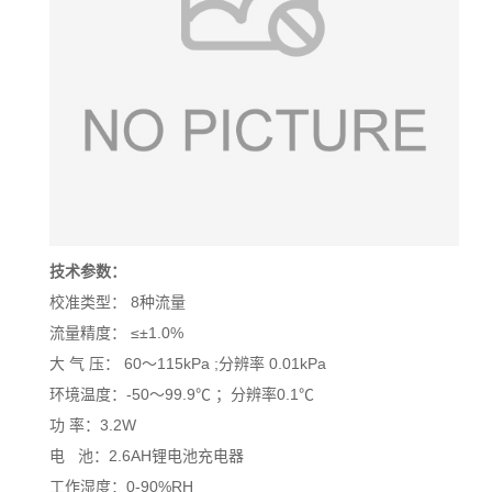
技术参数：
校准类型： 8种流量
流量精度： ≤±
1.0%
大 气
压：
60
～
115kPa ;
分辨率
0.01kPa
环境温度：-50
～
99.9
℃
；分辨率
0.1
℃
功
率：
3.2W
电 池：2.6AH锂电池充电器
工作湿度：0-90%RH