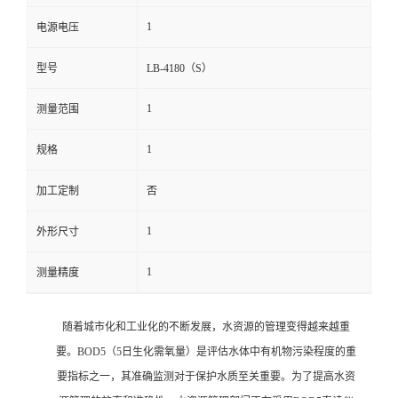
1
电源电压
留
型号
LB-4180（S）
言
1
测量范围
1
规格
加工定制
否
1
外形尺寸
1
测量精度
随着城市化和工业化的不断发展，水资源的管理变得越来越重
要。BOD5（5日生化需氧量）是评估水体中有机物污染程度的重
要指标之一，其准确监测对于保护水质至关重要。为了提高水资