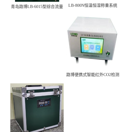
LB-800N恒温恒湿称重系统
青岛路博LB-6015型综合流量
适用于低浓度烟尘采样滤膜
压力校准仪现货
烘干后使用
路博便携式智能红外CO2检测
仪疾控公共场所LB-7402