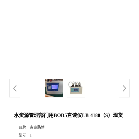
公
司
动
态
产
品
展
水资源管理部门用BOD5直读仪LB-4180（S）现货
厅
品牌：
青岛路博
证
型号：
1