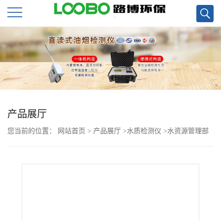
公
司
首
页
产品展厅
您当前的位置：
网站首页
>
产品展厅
>
水质检测仪
>
水资源管理部
公
门用BOD5直读仪LB-4180（S）现货
司
介
绍