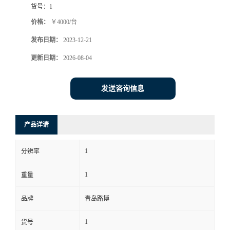
货号：
1
书
价格：
￥4000/台
发布日期：
2023-12-21
荣
更新日期：
2026-08-04
誉
发送咨询信息
联
系
产品详请
方
1
分辨率
式
1
重量
在
品牌
青岛路博
1
货号
线