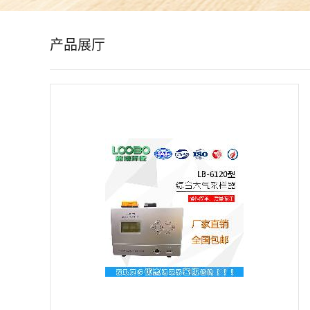
公
产品展厅
司
动
态
产
品
展
厅
证