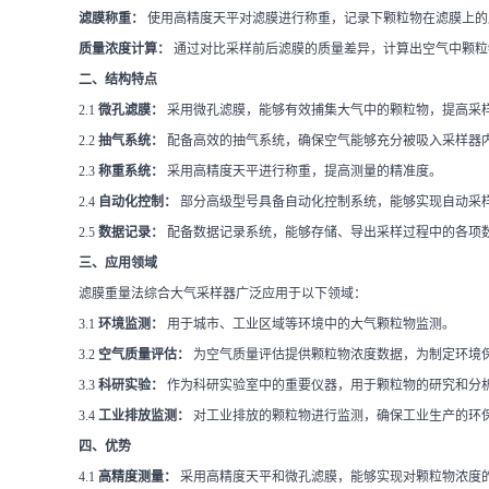
滤膜称重：
使用高精度天平对滤膜进行称重，记录下颗粒物在滤膜上的
质量浓度计算：
通过对比采样前后滤膜的质量差异，计算出空气中颗粒
二、结构特点
2.1
微孔滤膜：
采用微孔滤膜，能够有效捕集大气中的颗粒物，提高采
2.2
抽气系统：
配备高效的抽气系统，确保空气能够充分被吸入采样器
2.3
称重系统：
采用高精度天平进行称重，提高测量的精准度。
2.4
自动化控制：
部分高级型号具备自动化控制系统，能够实现自动采
2.5
数据记录：
配备数据记录系统，能够存储、导出采样过程中的各项
三、应用领域
滤膜重量法综合大气采样器广泛应用于以下领域：
3.1
环境监测：
用于城市、工业区域等环境中的大气颗粒物监测。
3.2
空气质量评估：
为空气质量评估提供颗粒物浓度数据，为制定环境
3.3
科研实验：
作为科研实验室中的重要仪器，用于颗粒物的研究和分
3.4
工业排放监测：
对工业排放的颗粒物进行监测，确保工业生产的环
四、优势
4.1
高精度测量：
采用高精度天平和微孔滤膜，能够实现对颗粒物浓度