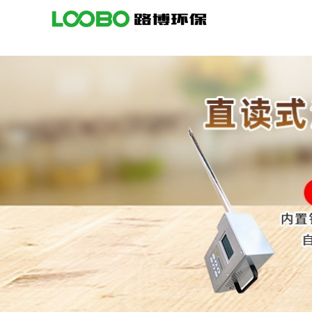
公
司
首
页
公
司
介
绍