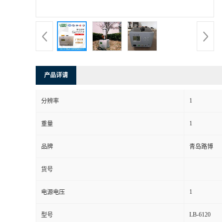
书
荣
誉
产品详请
联
1
分辨率
系
1
重量
方
品牌
青岛路博
式
货号
在
1
电源电压
LB-6120
型号
线