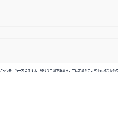
是该仪器中的一项关键技术。通过采用滤膜重量法，可以定量测定大气中的颗粒物浓