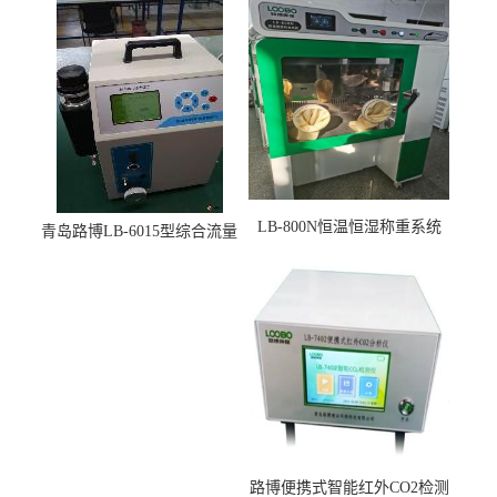
LB-800N恒温恒湿称重系统
青岛路博LB-6015型综合流量
适用于低浓度烟尘采样滤膜
压力校准仪现货
烘干后使用
路博便携式智能红外CO2检测