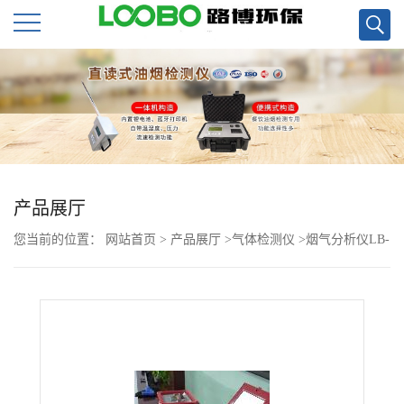
公
司
首
页
产品展厅
您当前的位置：
网站首页
>
产品展厅
>
气体检测仪
>
烟气分析仪LB-
公
7015-Z紫外吸收烟气监测现货
司
介
绍