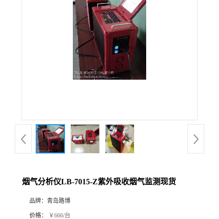
公
司
动
态
产
品
展
烟气分析仪LB-7015-Z紫外吸收烟气监测现货
厅
品牌：
青岛路博
证
价格：
￥666/台