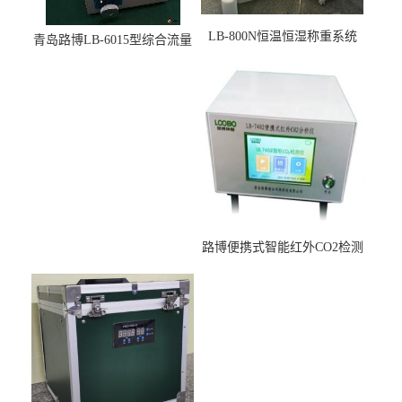
LB-800N恒温恒湿称重系统
青岛路博LB-6015型综合流量
适用于低浓度烟尘采样滤膜
压力校准仪现货
烘干后使用
路博便携式智能红外CO2检测
仪疾控公共场所LB-7402