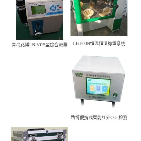
LB-800N恒温恒湿称重系统
青岛路博LB-6015型综合流量
适用于低浓度烟尘采样滤膜
压力校准仪现货
烘干后使用
路博便携式智能红外CO2检测
仪疾控公共场所LB-7402