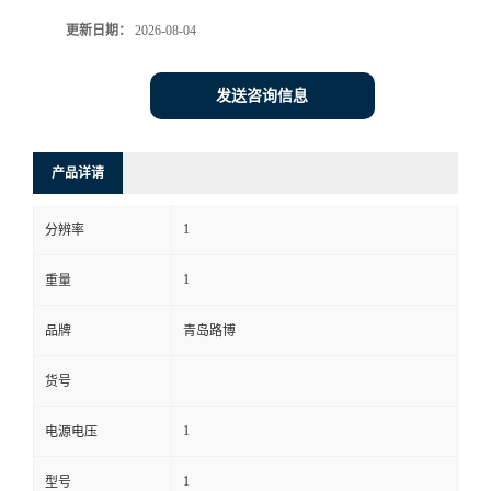
更新日期：
2026-08-04
书
荣
发送咨询信息
誉
产品详请
联
1
分辨率
系
1
重量
方
品牌
青岛路博
式
货号
在
1
电源电压
线
1
型号