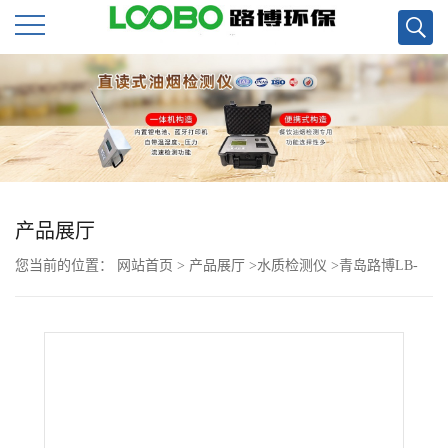
公
司
首
页
产品展厅
您当前的位置：
网站首页
>
产品展厅
>
水质检测仪
>
青岛路博LB-
公
3000/2000漏水检测仪现货
司
介
绍