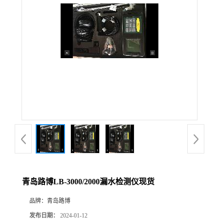
公
司
动
态
产
品
展
青岛路博LB-3000/2000漏水检测仪现货
厅
品牌：
青岛路博
证
发布日期：
2024-01-12