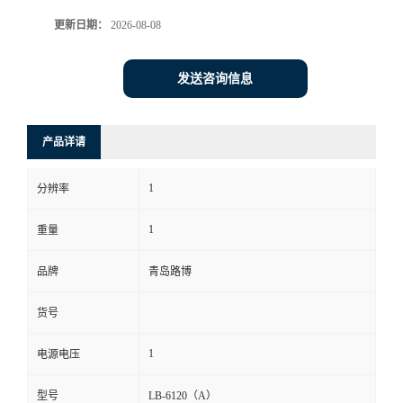
更新日期：
2026-08-08
书
荣
发送咨询信息
誉
产品详请
联
1
分辨率
系
1
重量
方
品牌
青岛路博
式
货号
在
1
电源电压
线
型号
LB-6120（A）