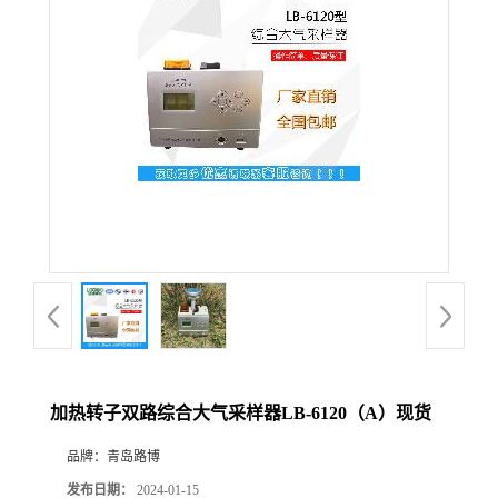
公
司
动
态
产
品
展
加热转子双路综合大气采样器LB-6120（A）现货
厅
品牌：
青岛路博
证
发布日期：
2024-01-15