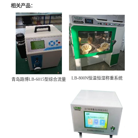
相关产品：
LB-800N恒温恒湿称重系统
青岛路博LB-6015型综合流量
适用于低浓度烟尘采样滤膜
压力校准仪现货
烘干后使用