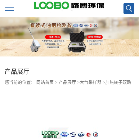
公
司
首
页
产品展厅
您当前的位置：
网站首页
>
产品展厅
>
大气采样器
>
加热转子双路
公
综合大气采样器LB-6120（A）现货
司
介
绍