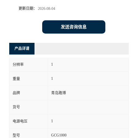
更新日期：
2026-08-04
书
荣
发送咨询信息
誉
产品详请
联
1
分辨率
系
1
重量
方
品牌
青岛路博
式
货号
在
1
电源电压
线
GCG1000
型号