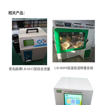
相关产品：
LB-800N恒温恒湿称重系统
青岛路博LB-6015型综合流量
适用于低浓度烟尘采样滤膜
压力校准仪现货
烘干后使用