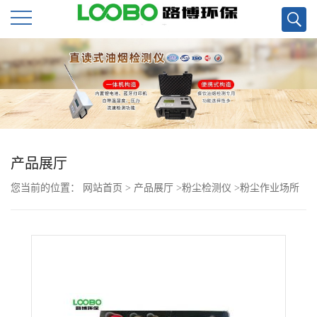
公
司
首
页
产品展厅
您当前的位置：
网站首页
>
产品展厅
>
粉尘检测仪
>
粉尘作业场所
公
用在线式粉尘浓度监测仪GCG1000现货
司
介
绍