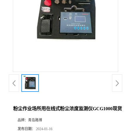
公
司
动
态
产
品
展
粉尘作业场所用在线式粉尘浓度监测仪GCG1000现货
厅
品牌：
青岛路博
证
发布日期：
2024-01-16