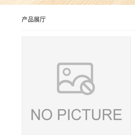
公
产品展厅
司
动
态
产
品
展
厅
证