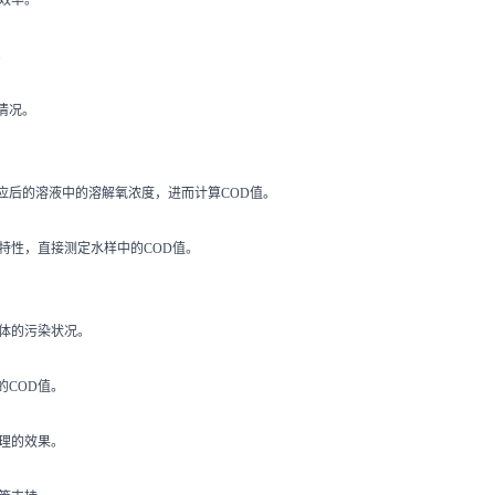
。
情况。
应后的溶液中的溶解氧浓度，进而计算COD值。
特性，直接测定水样中的COD值。
体的污染状况。
COD值。
理的效果。