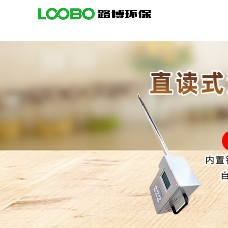
公
司
首
页
公
司
介
绍