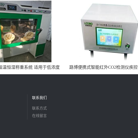
0N恒温恒湿称重系统 适用于低浓度
路博便携式智能红外CO2检测仪疾
烟尘采样滤膜烘干后使用
所LB-7402
联系我们
联系方式
在线留言