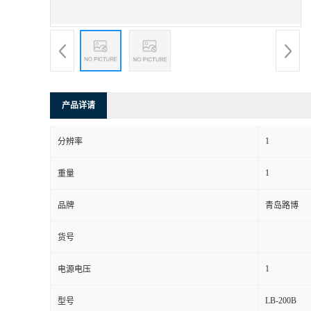
书
荣
誉
产品详请
联
1
分辨率
系
1
重量
方
品牌
青岛路博
式
货号
在
1
电源电压
LB-200B
型号
线