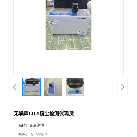
公
司
动
态
产
品
展
无噪声LD-5粉尘检测仪现货
厅
品牌：
青岛路博
证
价格：
￥10000/台