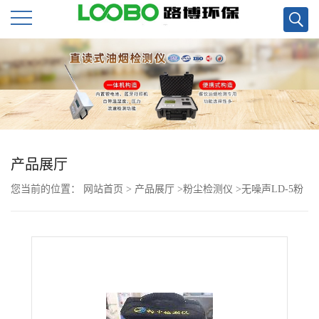
公
司
首
页
产品展厅
您当前的位置：
网站首页
>
产品展厅
>
粉尘检测仪
>
无噪声LD-5粉
公
尘检测仪现货
司
介
绍