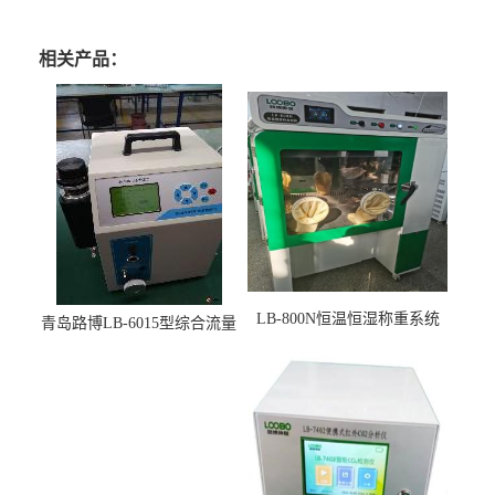
相关产品：
LB-800N恒温恒湿称重系统
青岛路博LB-6015型综合流量
适用于低浓度烟尘采样滤膜
压力校准仪现货
烘干后使用