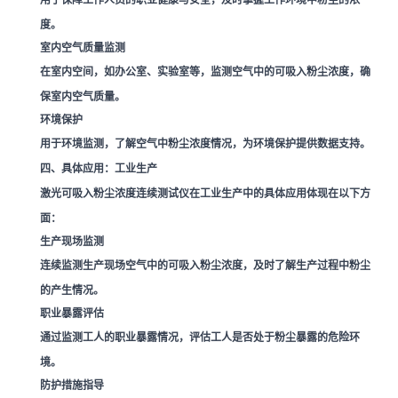
度。
室内空气质量监测
在室内空间，如办公室、实验室等，监测空气中的可吸入粉尘浓度，确
保室内空气质量。
环境保护
用于环境监测，了解空气中粉尘浓度情况，为环境保护提供数据支持。
四、具体应用：工业生产
激光可吸入粉尘浓度连续测试仪在工业生产中的具体应用体现在以下方
面：
生产现场监测
连续监测生产现场空气中的可吸入粉尘浓度，及时了解生产过程中粉尘
的产生情况。
职业暴露评估
通过监测工人的职业暴露情况，评估工人是否处于粉尘暴露的危险环
境。
防护措施指导