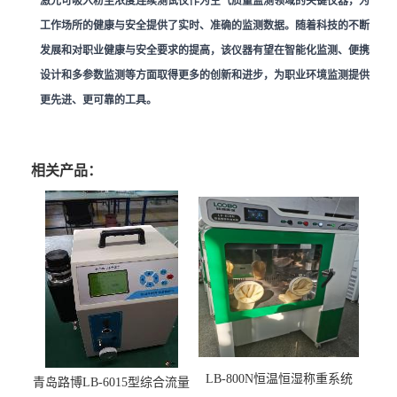
激光可吸入粉尘浓度连续测试仪作为空气质量监测领域的关键仪器，为
工作场所的健康与安全提供了实时、准确的监测数据。随着科技的不断
发展和对职业健康与安全要求的提高，该仪器有望在智能化监测、便携
设计和多参数监测等方面取得更多的创新和进步，为职业环境监测提供
更先进、更可靠的工具。
相关产品：
LB-800N恒温恒湿称重系统
青岛路博LB-6015型综合流量