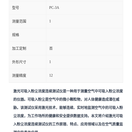
PC-3A
型号
留
1
测量范围
言
规格
加工定制
否
1
外形尺寸
12
测量精度
激光可吸入粉尘浓度连续测试仪是一种用于测量空气中可吸入粉尘浓度
的仪器。可吸入粉尘是空气中的微小颗粒物，对人体健康造成潜在威
胁。该测试仪采用激光技术，能够连续、实时地监测空气中的可吸入粉
尘浓度，为工作场所的健康和安全提供数据支持。本文将介绍激光可吸
入粉尘浓度连续测试仪的工作原理、特点、应用领域以及在空气质量监