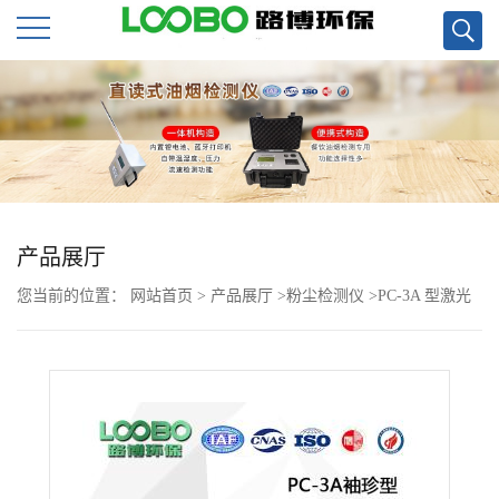
公
司
首
页
产品展厅
您当前的位置：
网站首页
>
产品展厅
>
粉尘检测仪
>
PC-3A 型激光
公
可吸入粉尘浓度连续测试仪现货
司
介
绍