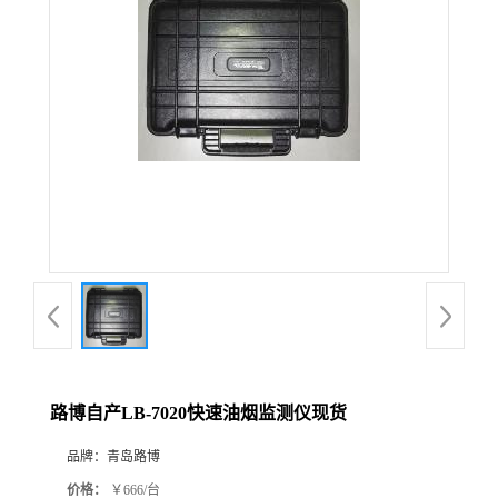
公
司
动
态
产
品
展
路博自产LB-7020快速油烟监测仪现货
厅
品牌：
青岛路博
证
价格：
￥666/台