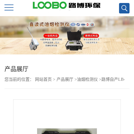
公
司
首
页
产品展厅
您当前的位置：
网站首页
>
产品展厅
>
油烟检测仪
>
路博自产LB-
公
7020快速油烟监测仪现货
司
介
绍