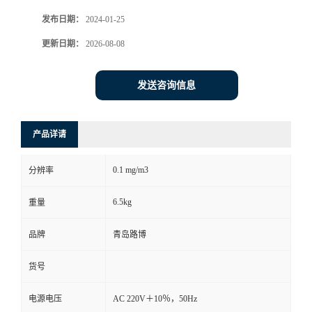
发布日期：
2024-01-25
书
更新日期：
2026-08-08
荣
发送咨询信息
誉
联
产品详请
系
0.1 mg/m3
分辨率
方
6.5kg
重量
式
品牌
青岛路博
货号
在
电源电压
AC 220V＋10％，50Hz
线