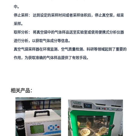
中。
停止采样：
达到设定的采样时间或者采样体积后，停止真空泵，结束
采样。
取样分析：
将真空袋中的气体样品送至实验室或使用便携式分析仪器
进行分析，以获取气体成分等信息。
真空气袋采样器在环境监测、空气质量检测、科研等领域起到了重要的
作用，为获取准确的气体样品提供了有效手段。
相关产品：