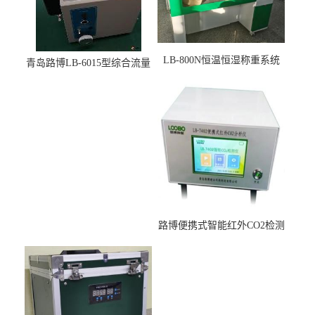
LB-800N恒温恒湿称重系统
青岛路博LB-6015型综合流量
适用于低浓度烟尘采样滤膜
压力校准仪现货
烘干后使用
路博便携式智能红外CO2检测
仪疾控公共场所LB-7402