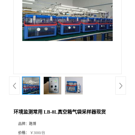
公
司
动
态
产
品
展
环境监测常用 LB-8L真空箱气袋采样器现货
厅
品牌：
路博
证
价格：
￥3000/台