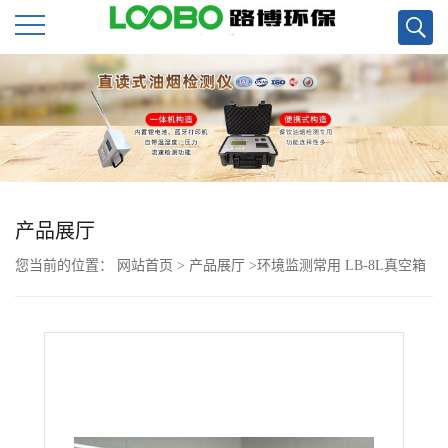
公
司
首
页
产品展厅
您当前的位置：
网站首页
>
产品展厅
>
环境监测常用 LB-8L真空箱
公
气袋采样器现货
司
介
绍