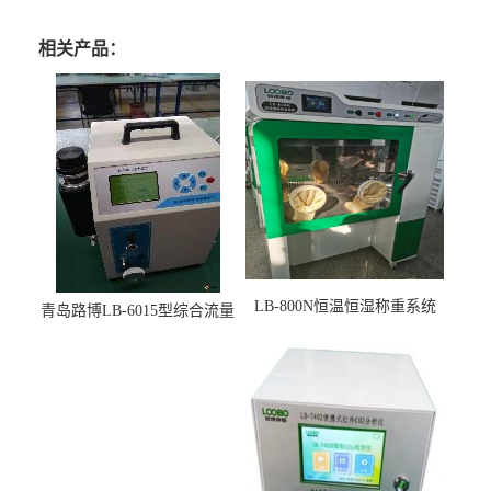
相关产品：
LB-800N恒温恒湿称重系统
青岛路博LB-6015型综合流量
适用于低浓度烟尘采样滤膜
压力校准仪现货
烘干后使用