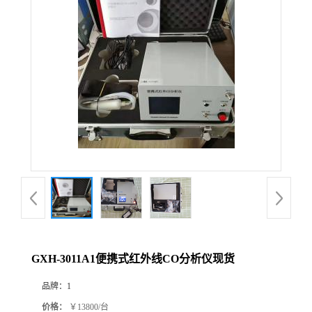
公
司
动
态
产
品
展
GXH-3011A1便携式红外线CO分析仪现货
厅
品牌：
1
证
价格：
￥13800/台