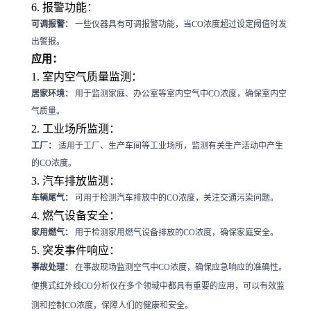
6. 报警功能：
可调报警：
一些仪器具有可调报警功能，当CO浓度超过设定阈值时发
出警报。
应用：
1. 室内空气质量监测：
居家环境：
用于监测家庭、办公室等室内空气中CO浓度，确保室内空
气质量。
2. 工业场所监测：
工厂：
适用于工厂、生产车间等工业场所，监测有关生产活动中产生
的CO浓度。
3. 汽车排放监测：
车辆尾气：
可用于检测汽车排放中的CO浓度，关注交通污染问题。
4. 燃气设备安全：
家用燃气：
用于检测家用燃气设备排放的CO浓度，确保家庭安全。
5. 突发事件响应：
事故处理：
在事故现场监测空气中CO浓度，确保应急响应的准确性。
便携式红外线CO分析仪在多个领域中都具有重要的应用，可以有效监
测和控制CO浓度，保障人们的健康和安全。