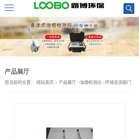
公
司
首
页
产品展厅
您当前的位置：
网站首页
>
产品展厅
>
油烟检测仪
>
环境监测部门
公
LB-7025A油烟检测仪现货
司
介
绍