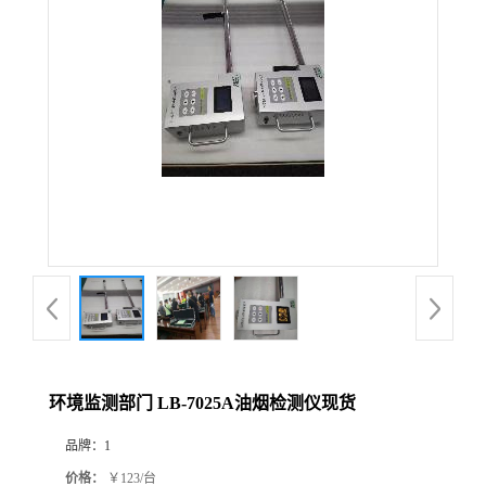
公
司
动
态
产
品
展
环境监测部门 LB-7025A油烟检测仪现货
厅
品牌：
1
证
价格：
￥123/台