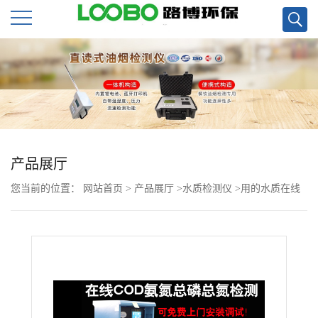
公
司
首
页
产品展厅
您当前的位置：
网站首页
>
产品展厅
>
水质检测仪
>
用的水质在线
公
COD 氨氮 总磷 总氮分析仪LB-1040现货
司
介
绍