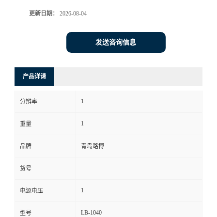
更新日期：
2026-08-04
书
荣
发送咨询信息
誉
产品详请
联
1
分辨率
系
1
重量
方
品牌
青岛路博
式
货号
在
1
电源电压
线
LB-1040
型号