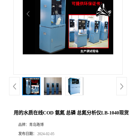
公
司
动
态
产
品
展
用的水质在线COD 氨氮 总磷 总氮分析仪LB-1040现货
厅
品牌：
青岛路博
证
发布日期：
2024-02-05