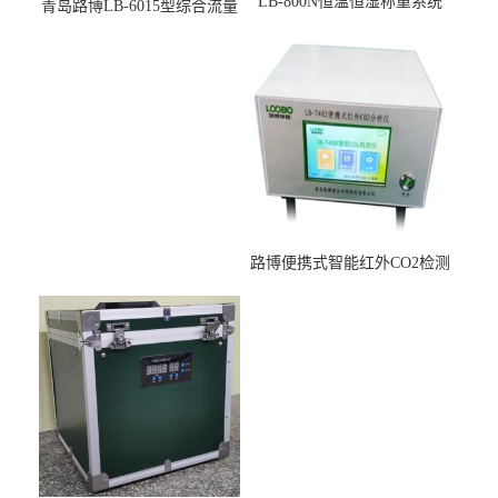
LB-800N恒温恒湿称重系统
青岛路博LB-6015型综合流量
适用于低浓度烟尘采样滤膜
压力校准仪现货
烘干后使用
路博便携式智能红外CO2检测
仪疾控公共场所LB-7402