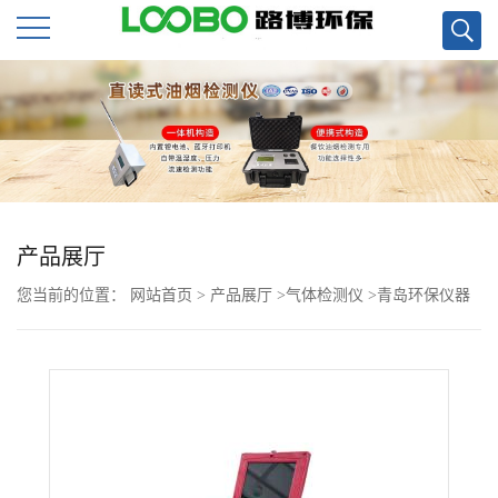
公
司
首
页
产品展厅
您当前的位置：
网站首页
>
产品展厅
>
气体检测仪
>
青岛环保仪器
公
直销LB-7015光学烟气分析仪(红外吸收法）现货
司
介
绍