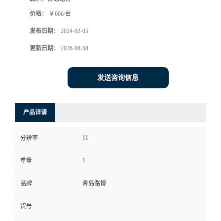
价格：
￥666/台
书
发布日期：
2024-02-05
荣
更新日期：
2026-08-08
誉
发送咨询信息
联
产品详请
系
11
分辨率
方
1
重量
式
品牌
青岛路博
在
货号
线