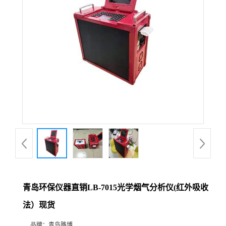
公
司
动
态
产
品
展
青岛环保仪器直销LB-7015光学烟气分析仪(红外吸收
厅
法）现货
证
品牌：
青岛路博