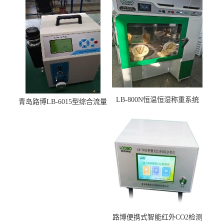
LB-800N恒温恒湿称重系统
青岛路博LB-6015型综合流量
适用于低浓度烟尘采样滤膜
压力校准仪现货
烘干后使用
路博便携式智能红外CO2检测