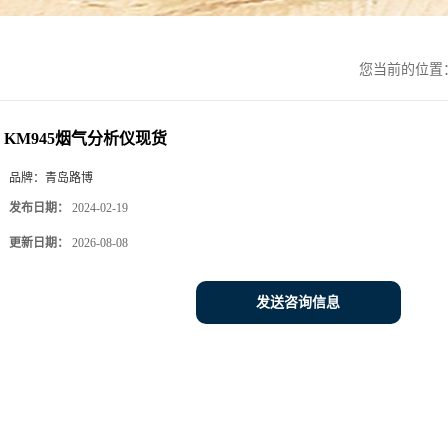
您当前的位置
KM945烟气分析仪现货
品牌：
青岛路博
发布日期：
2024-02-19
更新日期：
2026-08-08
发送咨询信息