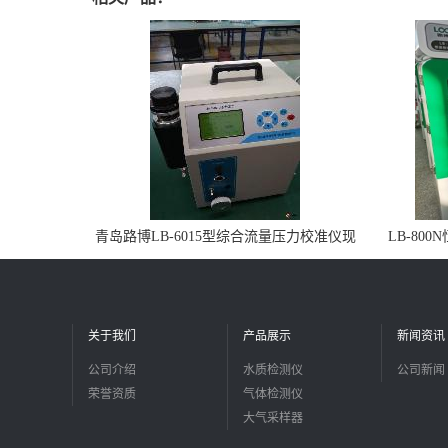
青岛路博LB-6015型综合流量压力校准仪现
LB-80
货
关于我们
产品展示
新闻资讯
公司介绍
水质检测仪
公司新闻
荣誉资质
气体检测仪
大气采样器