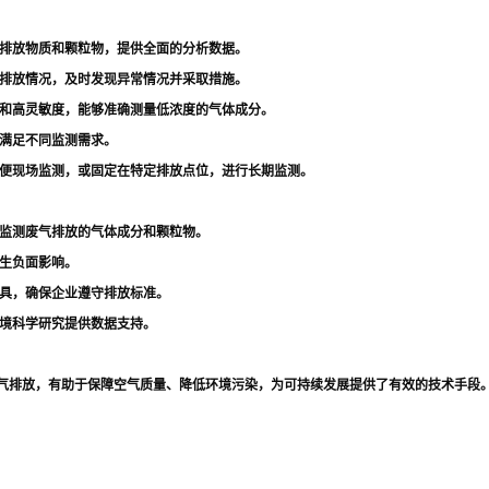
排放物质和颗粒物，提供全面的分析数据。
排放情况，及时发现异常情况并采取措施。
和高灵敏度，能够准确测量低浓度的气体成分。
满足不同监测需求。
便现场监测，或固定在特定排放点位，进行长期监测。
监测废气排放的气体成分和颗粒物。
生负面影响。
具，确保企业遵守排放标准。
境科学研究提供数据支持。
气排放，有助于保障空气质量、降低环境污染，为可持续发展提供了有效的技术手段