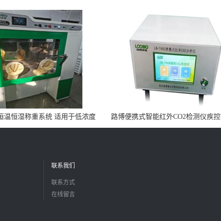
0N恒温恒湿称重系统 适用于低浓度
路博便携式智能红外CO2检测仪疾
烟尘采样滤膜烘干后使用
所LB-7402
联系我们
联系方式
在线留言