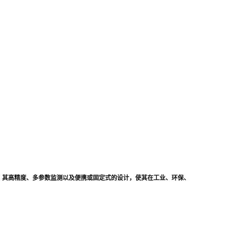
。其高精度、多参数监测以及便携或固定式的设计，使其在工业、环保、