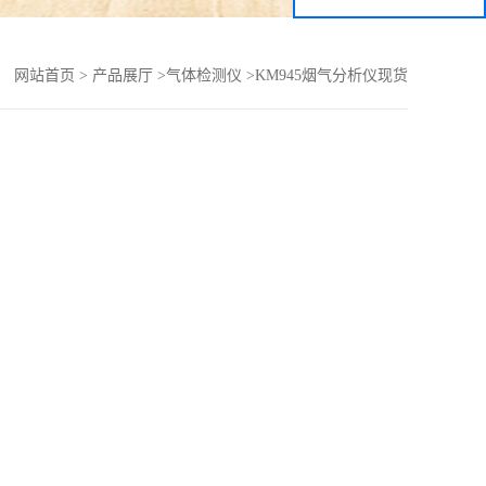
：
网站首页
>
产品展厅
>
气体检测仪
>
KM945烟气分析仪现货