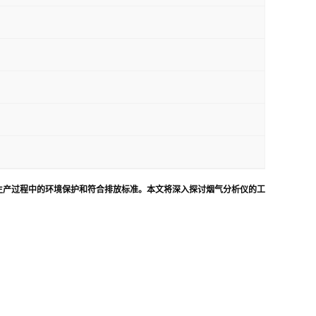
生产过程中的环境保护和符合排放标准。本文将深入探讨烟气分析仪的工