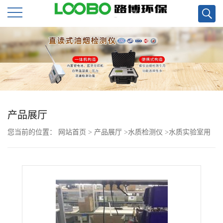
公
司
首
页
产品展厅
您当前的位置：
网站首页
>
产品展厅
>
水质检测仪
>
水质实验室用
公
便宜的COD恒温加热器现货
司
介
绍