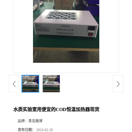
公
司
动
态
产
品
展
水质实验室用便宜的COD恒温加热器现货
厅
品牌：
青岛路博
证
发布日期：
2024-02-20