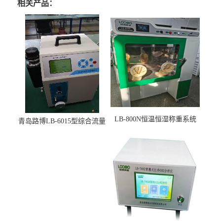
相关产品：
LB-800N恒温恒湿称重系统
青岛路博LB-6015型综合流量
适用于低浓度烟尘采样滤膜
压力校准仪现货
烘干后使用