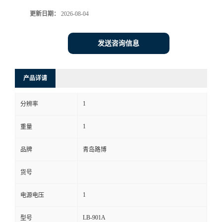
更新日期：
2026-08-04
书
荣
发送咨询信息
誉
产品详请
联
1
分辨率
系
1
重量
方
品牌
青岛路博
式
货号
在
1
电源电压
线
LB-901A
型号