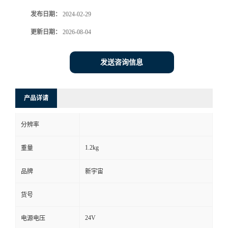
发布日期：
2024-02-29
书
更新日期：
2026-08-04
荣
发送咨询信息
誉
联
产品详请
系
分辨率
方
1.2kg
重量
式
品牌
新宇宙
货号
在
24V
电源电压
线