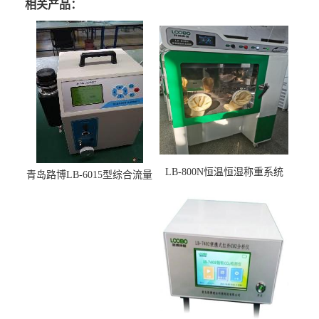
相关产品：
LB-800N恒温恒湿称重系统
青岛路博LB-6015型综合流量
适用于低浓度烟尘采样滤膜
压力校准仪现货
烘干后使用