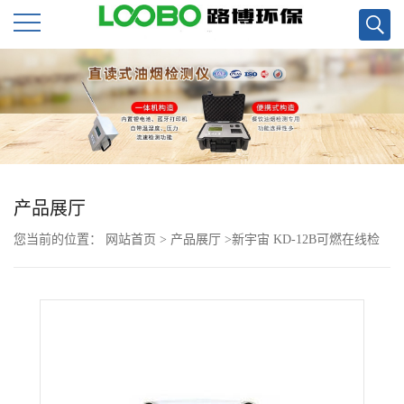
公
司
首
页
产品展厅
您当前的位置：
网站首页
>
产品展厅
>
新宇宙 KD-12B可燃在线检
公
测探头 选配声光报警灯
司
介
绍