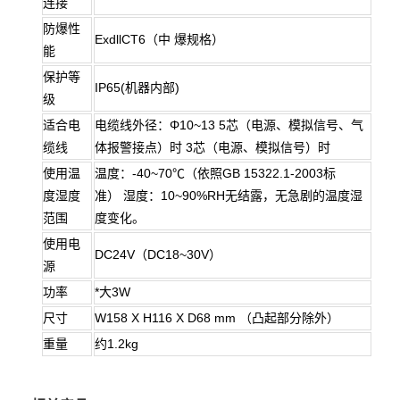
连接
防爆性
ExdllCT6（中 爆规格）
能
保护等
IP65(机器内部)
级
适合电
电缆线外径：Φ10~13 5芯（电源、模拟信号、气
缆线
体报警接点）时 3芯（电源、模拟信号）时
使用温
温度：-40~70℃（依照GB 15322.1-2003标
度湿度
准） 湿度：10~90%RH无结露，无急剧的温度湿
范围
度变化。
使用电
DC24V（DC18~30V）
源
功率
*大3W
尺寸
W158 X H116 X D68 mm （凸起部分除外）
重量
约1.2kg