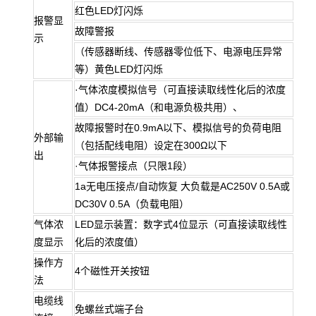
红色LED灯闪烁
报警显
故障警报
示
（传感器断线、传感器零位低下、电源电压异常
等）黄色LED灯闪烁
·气体浓度模拟信号（可直接读取线性化后的浓度
值）DC4-20mA（和电源负极共用）、
故障报警时在0.9mA以下、模拟信号的负荷电阻
外部输
（包括配线电阻）设定在300Ω以下
出
·气体报警接点（只限1段）
1a无电压接点/自动恢复 大负载是AC250V 0.5A或
DC30V 0.5A（负载电阻）
气体浓
LED显示装置：数字式4位显示（可直接读取线性
度显示
化后的浓度值）
操作方
4个磁性开关按钮
法
电缆线
免螺丝式端子台