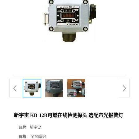
公
司
动
态
产
品
展
新宇宙 KD-12B可燃在线检测探头 选配声光报警灯
厅
品牌：
新宇宙
证
价格：
￥7000/台