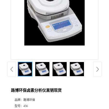
公
司
动
态
产
品
展
路博环保卤素分析仪直销现货
厅
品牌：
路博环保
证
型号：
456