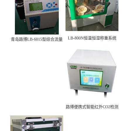
LB-800N恒温恒湿称重系统
青岛路博LB-6015型综合流量
适用于低浓度烟尘采样滤膜
压力校准仪现货
烘干后使用
路博便携式智能红外CO2检测
仪疾控公共场所LB-7402