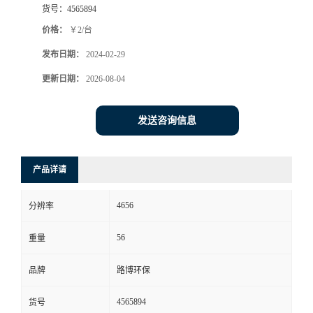
货号：
4565894
书
价格：
￥2/台
发布日期：
2024-02-29
荣
更新日期：
2026-08-04
誉
发送咨询信息
联
系
产品详请
方
4656
分辨率
式
56
重量
在
品牌
路博环保
4565894
货号
线