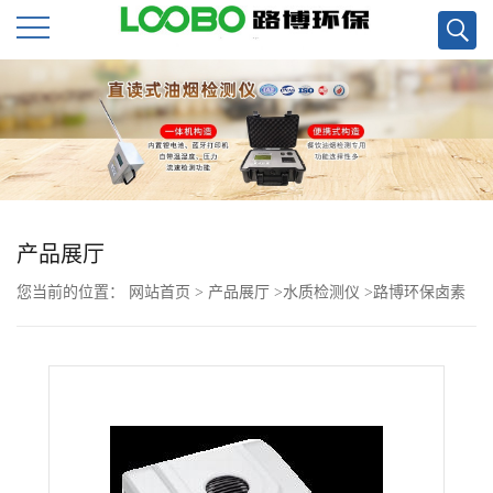
公
司
首
页
产品展厅
您当前的位置：
网站首页
>
产品展厅
>
水质检测仪
>
路博环保卤素
公
分析仪直销现货
司
介
绍