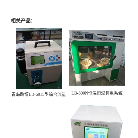
相关产品：
LB-800N恒温恒湿称重系统
青岛路博LB-6015型综合流量
适用于低浓度烟尘采样滤膜
压力校准仪现货
烘干后使用