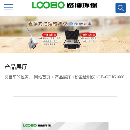
公
司
首
页
产品展厅
您当前的位置：
网站首页
>
产品展厅
>
粉尘检测仪
>
LB-CCHG1000
公
直读式粉尘浓度测量仪现货
司
介
绍