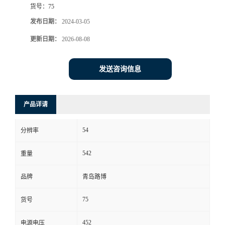
货号：
75
书
发布日期：
2024-03-05
更新日期：
2026-08-08
荣
誉
发送咨询信息
联
产品详请
系
54
分辨率
方
542
重量
式
品牌
青岛路博
在
75
货号
线
452
电源电压