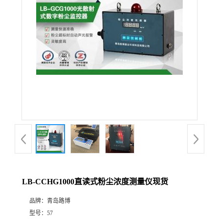
公
司
动
态
产
品
展
LB-CCHG1000直读式粉尘浓度测量仪现货
厅
品牌：
青岛路博
证
型号：
57